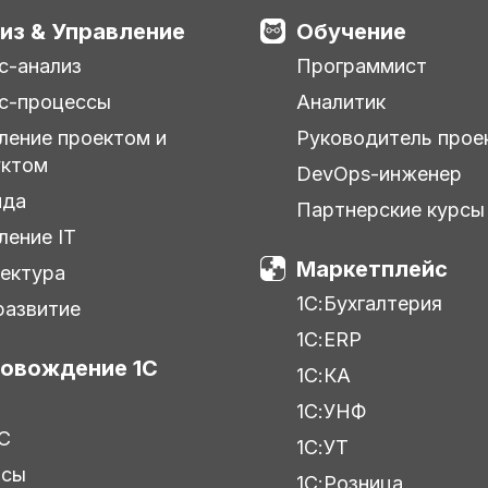
из & Управление
Обучение
с-анализ
Программист
с-процессы
Аналитик
ление проектом и
Руководитель прое
уктом
DevOps-инженер
нда
Партнерские курсы
ление IT
Маркетплейс
ектура
1С:Бухгалтерия
азвитие
1С:ERP
овождение 1С
1С:КА
1С:УНФ
С
1С:УТ
исы
1С:Розница