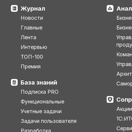
Журнал
Анал
Новости
Бизне
Главные
Бизне
Лента
Управ
прод
Интервью
Кома
ТОП-100
Управ
Премия
Архит
База знаний
Самор
Подписка PRO
Сопр
Функциональные
Акции
Учетные задачи
1С:ИТ
Задачи пользователя
Серв
Разработка