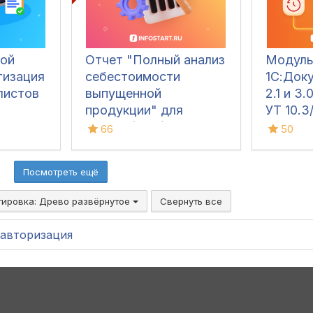
ой
Отчет "Полный анализ
Модуль
тизация
себестоимости
1С:Док
листов
выпущенной
2.1 и 3
продукции" для
УТ 10.3
1С:ERP (ЕРП), 1С:КА,
1.0. 1С
66
50
1С:ERP УХ
Посмотреть ещё
тировка:
Древо развёрнутое
Свернуть все
авторизация