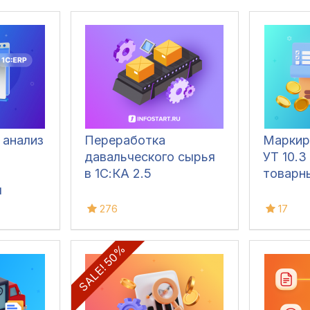
 анализ
Переработка
Маркир
давальческого сырья
УТ 10.3
в 1С:КА 2.5
товарн
я
С:КА,
276
17
SALE! 50%