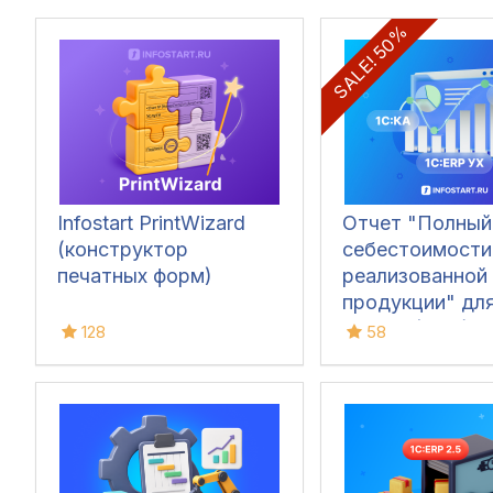
SALE! 50%
Infostart PrintWizard
Отчет "Полный
(конструктор
себестоимости
печатных форм)
реализованной
продукции" дл
1С:ERP (ЕРП), 1
128
58
1С:ERP УХ