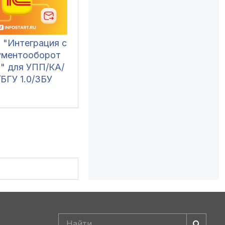
 "Интеграция с
ументооборот
.0" для УПП/КА/
/БГУ 1.0/ЗБУ
-Совместимо