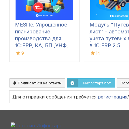
MESlite. Упрощенное
Модуль "Путев
планирование
лист" - автома
производства для
учета путевых 
1С:ERP, КА, БП ,УНФ,
в 1С:ERP 2.5
УТ
9
14
Подписаться на ответы
Инфостарт бот
Сор
Для отправки сообщения требуется
регистрация
/