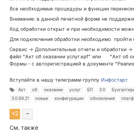
Все необходимые процедуры и функции перенесе
Внимание: в данной печатной форме не поддержи
Код обработки открыт и при необходимости можн
Для подключения обработки необходимо пройти
Сервис -> Дополнительные отчеты и обработки ->
файл "Акт об оказании услуг.epf" или "Акт об ока
Формы - с авторегистрацией в документе "Реализа
Вступайте в нашу телеграмм-группу
Инфостарт
Акт
об
оказании
услуг
БП
3.0
Бухгалтер
3.0.99.21
новые
конфигурации
обновления
плат
+
2
–
См. также