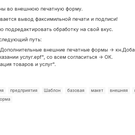
ны во внешнюю печатную форму.
вается вывод факсимильной печати и подписи!
о подредактировать обработку на свой вкус.
 следующий путь:
 Дополнительные внешние печатные формы -> кн.Доба
зании услуг.epf", со всем согласиться -> ОК.
ция товаров и услуг".
ия
предприятия
Шаблон
базовая
макет
внешняя
форма