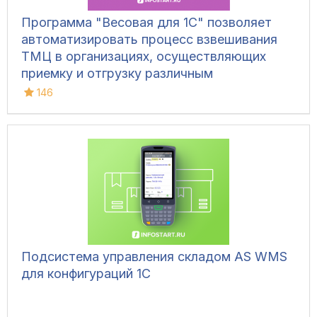
Программа "Весовая для 1С" позволяет
автоматизировать процесс взвешивания
ТМЦ в организациях, осуществляющих
приемку и отгрузку различным
транспортом, для ведения складского
146
учета и контроля остатков на складах.
Конфигурация позволяет фиксировать вес
вручную, напрямую с весов, а также
управлять дополнительным
оборудованием и контролировать
движение транспорта.
Подсистема управления складом AS WMS
для конфигураций 1С