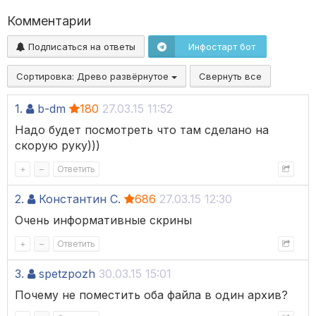
Комментарии
Подписаться на ответы
Инфостарт бот
Сортировка:
Древо развёрнутое
Свернуть все
1.
b-dm
180
27.03.15 11:52
Надо будет посмотреть что там сделано на
скорую руку)))
+
–
Ответить
2.
Константин С.
686
27.03.15 12:30
Очень информативные скрины
+
–
Ответить
3.
spetzpozh
30.03.15 15:01
Почему не поместить оба файла в один архив?