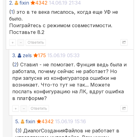
2.
fixin
4342
14.06.19 21:34
(
1
) это в те века писалось, когда еще УФ не
было.
Поиграйтесь с режимом совместимости.
Поставьте 8.2
+
–
Ответить
3.
zels
175
15.06.19 05:33
(
2
) Ставил - не помогает. Фунция ведь была и
работала, почему сейчас не работает? Но
при запуске из конфигуратора ошибки не
возникает. Что-то тут не так... Можете
послать конфигурацию на ЛК, вдруг ошибка
в платформе?
+
–
Ответить
5.
fixin
4342
15.06.19 15:16
(
3
) ДиалогСозданияФайлов не работает в