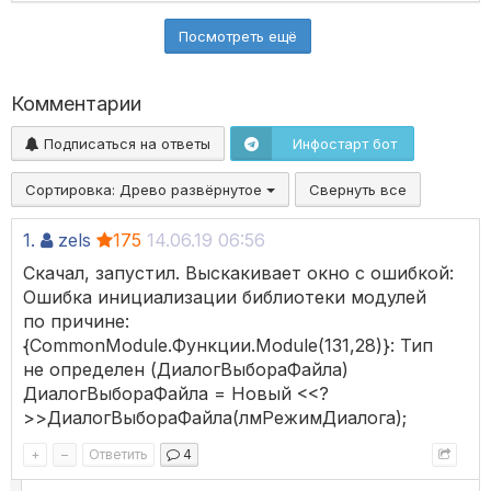
Посмотреть ещё
Комментарии
Подписаться на ответы
Инфостарт бот
Сортировка:
Древо развёрнутое
Свернуть все
1.
zels
175
14.06.19 06:56
Скачал, запустил. Выскакивает окно с ошибкой:
Ошибка инициализации библиотеки модулей
по причине:
{CommonModule.Функции.Module(131,28)}: Тип
не определен (ДиалогВыбораФайла)
ДиалогВыбораФайла = Новый <<?
>>ДиалогВыбораФайла(лмРежимДиалога);
+
–
Ответить
4