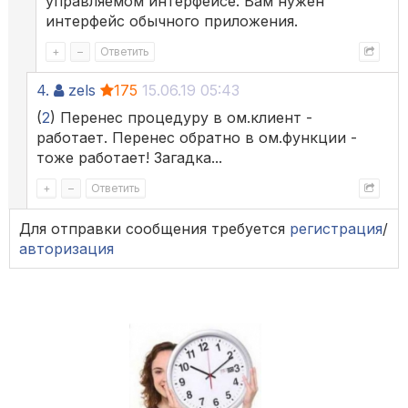
управляемом интерфейсе. Вам нужен
интерфейс обычного приложения.
+
–
Ответить
4.
zels
175
15.06.19 05:43
(
2
) Перенес процедуру в ом.клиент -
работает. Перенес обратно в ом.функции -
тоже работает! Загадка...
+
–
Ответить
Для отправки сообщения требуется
регистрация
/
авторизация