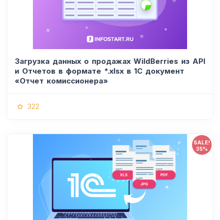
Загрузка данных о продажах WildBerries из API
и Отчетов в формате *.xlsx в 1С документ
«Отчет комиссионера»
322
SALE!
35%