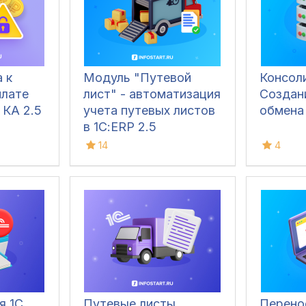
 к
Модуль "Путевой
Консол
плате
лист" - автоматизация
Создан
 КА 2.5
учета путевых листов
обмена
в 1С:ERP 2.5
14
4
я 1С
Путевые листы
Перено