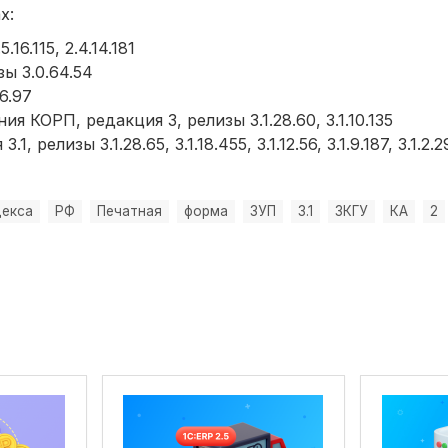
х:
6.115, 2.4.14.181
ы 3.0.64.54
6.97
 КОРП, редакция 3, релизы 3.1.28.60, 3.1.10.135
релизы 3.1.28.65, 3.1.18.455, 3.1.12.56, 3.1.9.187, 3.1.2.2
декса
РФ
Печатная
форма
ЗУП
3.1
ЗКГУ
КА
2