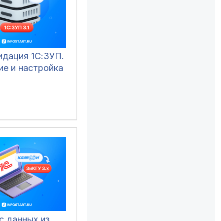
идация 1С:ЗУП.
ие и настройка
с данных из