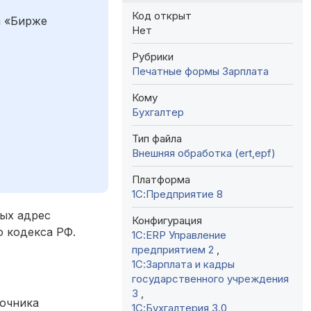
Код открыт
а «Бирже
Нет
Рубрики
Печатные формы
Зарплата
Кому
Бухгалтер
Тип файла
Внешняя обработка (ert,epf)
Платформа
1С:Предприятие 8
ных адрес
Конфигурация
о кодекса РФ.
1С:ERP Управление
предприятием 2
,
1С:Зарплата и кадры
государственного учреждения
3
,
вочника
1С:Бухгалтерия 3.0
,