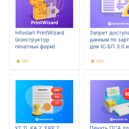
Infostart PrintWizard
Запрет доступа
(конструктор
данным по зар
печатных форм)
для 1C:БП 3.0 и
128
356
УТ 11, КА 2, ERP 2:
Печать ПСА дл