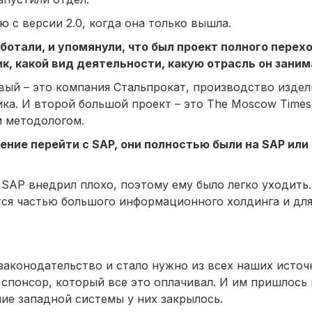
аю с версии 2.0, когда она только вышла.
отали, и упомянули, что был проект полного переход
ик, какой вид деятельности, какую отрасль он заним
вый – это компания Стальпрокат, производство издели
ка. И второй большой проект – это The Moscow Times,
м методологом.
ение перейти с SAP, они полностью были на SAP или
SAP внедрил плохо, поэтому ему было легко уходить
тся частью большого информационного холдинга и для
 законодательство и стало нужно из всех наших исто
спонсор, который все это оплачивал. И им пришлось 
ие западной системы у них закрылось.