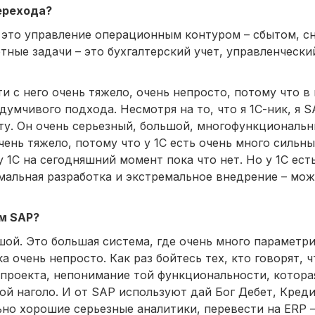
ерехода?
– это управление операционным контуром – сбытом, с
ные задачи – это бухгалтерский учет, управленческий
и с него очень тяжело, очень непросто, потому что в
умчивого подхода. Несмотря на то, что я 1С-ник, я SA
ту. Он очень серьезный, большой, многофункциональн
чень тяжело, потому что у 1С есть очень много сильны
 1С на сегодняшний момент пока что нет. Но у 1С ест
емальная разработка и экстремальное внедрение – мо
ем SAP?
шой. Это большая система, где очень много параметри
 очень непросто. Как раз бойтесь тех, кто говорят, ч
 проекта, непонимание той функциональности, которая
ой наголо. И от SAP используют дай Бог Дебет, Креди
ьно хорошие серьезные аналитики, перевести на ERP –