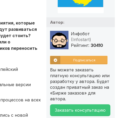
Автор:
риятия, которые
дут развиваться
Инфобот
будет стоить?
(Infostart)
или о
Рейтинг:
30410
чиков переносить
Подписаться
опейский
Вы можете заказать
платную консультацию или
разработку у автора. Будет
альные версии
создан приватный заказ на
«Бирже заказов» для
автора.
-процессов на всех
Заказать консультацию
лись с новой