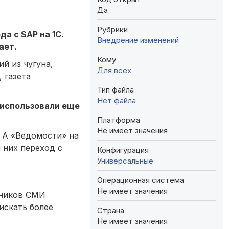
Да
Рубрики
а с SAP на 1С.
Внедрение изменений
ает.
Кому
й из чугуна,
Для всех
 газета
Тип файла
Нет файла
 использовали еще
Платформа
Не имеет значения
. А «Ведомости» на
 них переход с
Конфигурация
Универсальные
Операционная система
Не имеет значения
чников СМИ
искать более
Страна
Не имеет значения