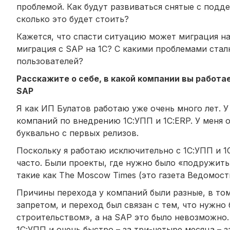
проблемой. Как будут развиваться снятые с подд
сколько это будет стоить?
Кажется, что спасти ситуацию может миграция на
миграция с SAP на 1С? С какими проблемами стал
пользователей?
Расскажите о себе, в какой компании вы работа
SAP
Я как ИП Булатов работаю уже очень много лет. 
компаний по внедрению 1С:УПП и 1С:ERP. У меня 
буквально с первых релизов.
Поскольку я работаю исключительно с 1С:УПП и 1С
часто. Были проекты, где нужно было «подружить»
такие как The Moscow Times (это газета Ведомост
Причины перехода у компаний были разные, в том
запретом, и переход был связан с тем, что нужн
строительством», а на SAP это было невозможно.
1С:УПП и очень быстро – за три-четыре месяца – з