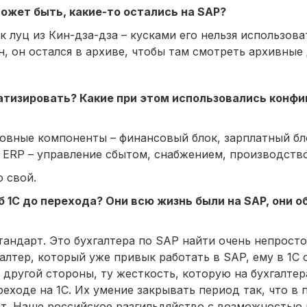
ожет быть, какие-то остались на SAP?
к луц из Кин-дза-дза – кусками его нельзя использова
, он остался в архиве, чтобы там смотреть архивные
тизировать? Какие при этом использовались конфи
сновные компоненты – финансовый блок, зарплатный бл
 ERP – управление сбытом, снабжением, производств
 свой.
 1С до перехода? Они всю жизнь были на SAP, они об
тандарт. Это бухгалтера по SAP найти очень непросто,
хгалтер, который уже привык работать в SAP, ему в 1С
с другой стороны, ту жесткость, которую на бухгалтер
реходе на 1С. Их умение закрывать период так, что в
оит. Наше российское разгильдяйство с возможностью