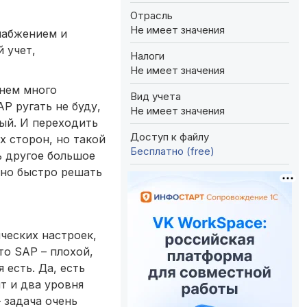
Отрасль
Не имеет значения
набжением и
 учет,
Налоги
Не имеет значения
 нем много
Вид учета
P ругать не буду,
Не имеет значения
ый. И переходить
Доступ к файлу
х сторон, но такой
Бесплатно (free)
ь другое большое
жно быстро решать
ческих настроек,
то SAP – плохой,
 есть. Да, есть
т и два уровня
 задача очень