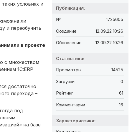
 таких условиях и
Публикация:
№
1725605
озможна ли
ду и переобучить
Создание
12.09.22 10:26
Обновление
12.09.22 10:26
анимали в проекте
Статистика:
аю с множеством
рением 1С:ERP
Просмотры
14525
Загрузки
0
тся достаточно
Рейтинг
61
ного перехода –
Комментарии
16
тогда под
альным
Характеристики:
изацией» на базе
Код открыт