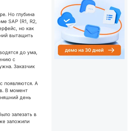
ре. Но глубина
ме SAP (R1, R2,
ерфейс, но как
аний вытащить
водятся до ума,
ению с
ужна. Заказчик
с появляются. А
в. В момент
дняшний день
ыло залезать в
уже заложили