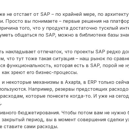
 не отстает от SAP – по крайней мере, по архитекту
ни. Просто вы понимаете – первые решения на платфор
 причина того, что у продукта достаточно тусклый инт
 уметь общаться по SAP, можно в библиотеке базы зн
ть накладывает отпечаток, что проекты SAP редко до
м, что тут тоже такая ситуация – наш рынок по сравн
я функциональность, которая есть в SAP, порой не н
 как зреют его бизнес-процессы.
, и некоторые механизмы в Axapta, в ERP только сейча
пользуются. Например, резервы предстоящих расходо
расходам, которые понесете когда-то. И уже на сего
.
ивного бюджетирования. Чтобы потом вам не нужно б
т закрытый период, вы в момент совершения сделки 
же ставите сами расходы.