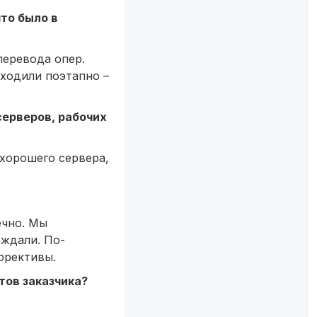
то было в
перевода опер.
еходили поэтапно –
серверов, рабочих
 хорошего сервера,
ечно. Мы
ождали. По-
ррективы.
тов заказчика?