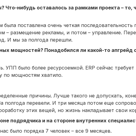
 Что-нибудь оставалось за рамками проекта – то, ч
ам была поставлена очень четкая последовательность 
том – размещение рекламы, и потом – управление. Пер
од. И мы за полгода перешли.
ных мощностей? Понадобился ли какой-то апгрейд 
ь. УПП было более ресурсоемкой. ERP сейчас требует
у по мощностям хватило.
ределенные причины. Лучше такого не допускать, кон
. За полгода перевели. И три месяца потом еще сопров
роработку этих вещей, но жизнь накладывает свои ко
оне подрядчика и на стороне внутренних специалис
нас было порядка 7 человек – все 9 месяцев.