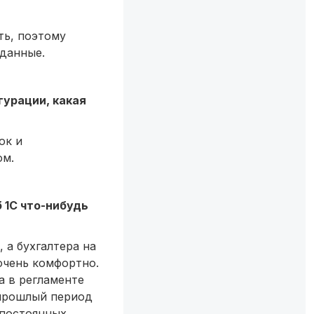
ть, поэтому
 данные.
гурации, какая
ок и
ом.
 1С что-нибудь
 а бухгалтера на
 очень комфортно.
а в регламенте
 прошлый период
 постоянных