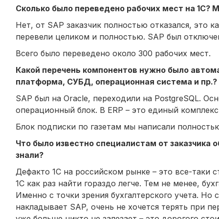
Сколько было переведено рабочих мест на 1С? М
Нет, от SAP заказчик полностью отказался, это ка
перевели целиком и полностью. SAP был отключен
Всего было переведено около 300 рабочих мест.
Какой перечень компонентов нужно было автома
платформа, СУБД, операционная система и пр.?
SAP был на Oracle, переходили на PostgreSQL. О
операционный блок. В ERP – это единый комплекс
Блок подписки по газетам мы написали полностью
Что было известно специалистам от заказчика об
знали?
Дефакто 1С на российском рынке – это все-таки с
1С как раз найти гораздо легче. Тем не менее, бу
Именно с точки зрения бухгалтерского учета. Но 
накладывает SAP, очень не хочется терять при пе
уже больше никто не залезает – это дорогого ст