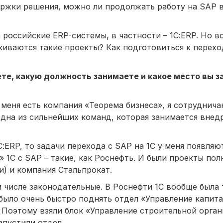
ержки решения, можно ли продолжать работу на SAP в
 российские ERP-системы, в частности – 1С:ERP. Но в
киваются такие проекты? Как подготовиться к перехо
ете, какую должность занимаете и какое место вы з
У меня есть компания «Теорема бизнеса», я сотруднич
одна из сильнейших команд, которая занимается внед
:ERP, то задачи перехода с SAP на 1С у меня появляю
 1С с SAP – такие, как Роснефть. И были проекты пол
и) и компания Стальпрокат.
 числе законодательные. В Роснефти 1С вообще была 
о было очень быстро поднять отдел «Управление капит
 Поэтому взяли блок «Управление строительной орган
апустили отдел.