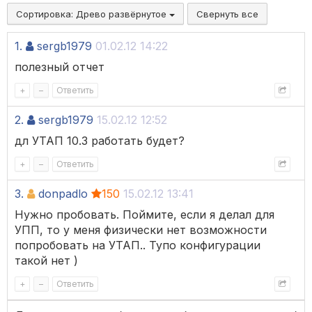
Сортировка:
Древо развёрнутое
Свернуть все
1.
sergb1979
01.02.12 14:22
полезный отчет
+
–
Ответить
2.
sergb1979
15.02.12 12:52
дл УТАП 10.3 работать будет?
+
–
Ответить
3.
donpadlo
150
15.02.12 13:41
Нужно пробовать. Поймите, если я делал для
УПП, то у меня физически нет возможности
попробовать на УТАП.. Тупо конфигурации
такой нет )
+
–
Ответить