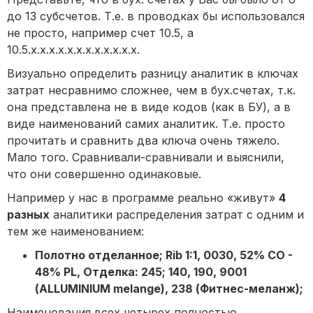
до 13 субсчетов. Т.е. в проводках бы использовался
не просто, например счет 10.5, а
10.5.х.х.х.х.х.х.х.х.х.х.х.х.
Визуально определить разницу аналитик в ключах
затрат несравнимо сложнее, чем в бух.счетах, т.к.
она представлена не в виде кодов (как в БУ), а в
виде наименований самих аналитик. Т.е. просто
прочитать и сравнить два ключа очень тяжело.
Мало того. Сравнивали-сравнивали и выяснили,
что они совершенно одинаковые.
Например у нас в программе реально «живут»
4
разных
аналитики распределения затрат с одним и
тем же наименованием:
Полотно отделанное; Rib 1:1, 0030, 52% CO -
48% PL, Отделка: 245; 140, 190, 9001
(ALLUMINIUM melange), 238 (Фитнес-меланж);
Наименования всех четырех полностью