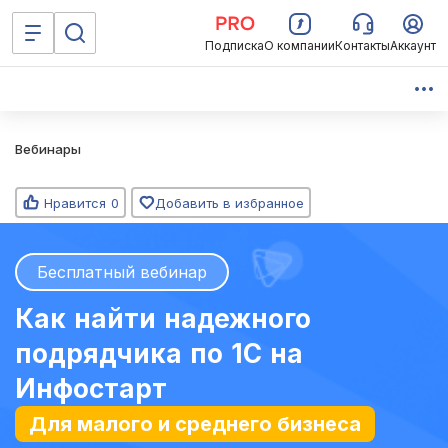
Подписка
О компании
Контакты
Аккаунт
Вебинары
Нравится
0
Добавить в избранное
Бесплатный вебинар
Как найти надежного
подрядчика по 1С на
Инфостарт
Для малого и среднего бизнеса