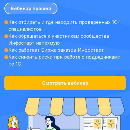
Вебинар прошел
Как отбирать и где находить проверенных 1С-
специалистов
Как обращаться к участникам сообщества
Инфостарт напрямую
Как работает Биржа заказов Инфостарт
Как снизить риски при работе с подрядчиками
по 1С
Смотреть вебинар