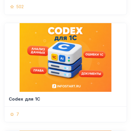
502
Codex для 1С
7