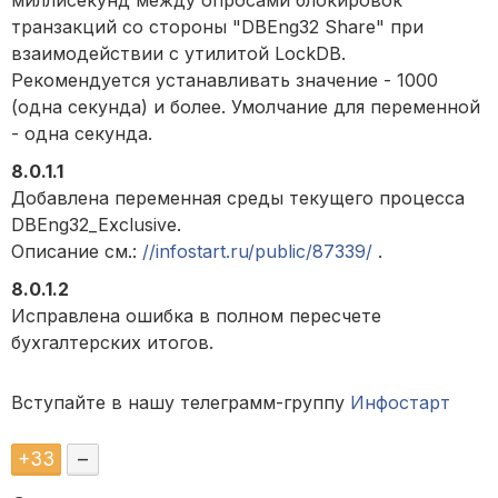
миллисекунд между опросами блокировок
транзакций со стороны "DBEng32 Share" при
взаимодействии с утилитой LockDB.
Рекомендуется устанавливать значение - 1000
(одна секунда) и более. Умолчание для переменной
- одна секунда.
8.0.1.1
Добавлена переменная среды текущего процесса
DBEng32_Exclusive.
Описание см.:
//infostart.ru/public/87339/
.
8.0.1.2
Исправлена ошибка в п
олном пересчете
бухгалтерских итогов.
Вступайте в нашу телеграмм-группу
Инфостарт
+
33
–