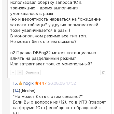
использовал обертку запроса 1С в
транзакцию - время выполнения
уменьшалось в разы
(но и вероятность нарваться на "ожидание
захвата таблицы" у других пользователей
тоже увеличивается в разы )
В монопольном режиме все тип топ.
Не может быть с этим связано?
п2 Правка DBEng32 может потенциально
влиять на разделенный режим?
Или затрагивает только монопольный?
+
–
Ответить
15.
hogik
447
26.08.08 17:52
(
14
)(kiruha)
“Не может быть с этим связано?”
Если Вы о вопросе из (12), то в ИТЗ (говорят
на форуме 1С++) вообще нет обращений к
БД.