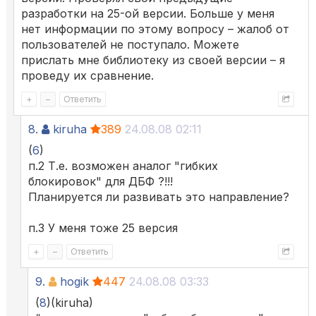
разработки на 25-ой версии. Больше у меня
нет информации по этому вопросу – жалоб от
пользователей не поступало. Можете
прислать мне библиотеку из своей версии – я
проведу их сравнение.
+
–
Ответить
8.
kiruha
389
24.08.08 02:11
(
6
)
п.2 Т.е. возможен аналог "гибких
блокировок" для ДБФ ?!!!
Планируется ли развивать это направление?
п.3 У меня тоже 25 версия
+
–
Ответить
9.
hogik
447
24.08.08 03:33
(
8
)(kiruha)