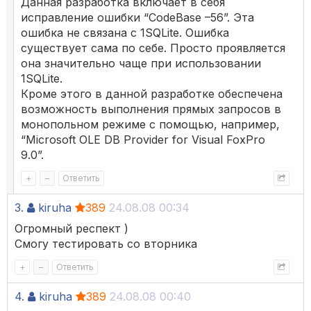
Данная разработка включает в себя
исправление ошибки “CodeBase –56”. Эта
ошибка не связана с 1SQLite. Ошибка
существует сама по себе. Просто проявляется
она значительно чаще при использовании
1SQLite.
Кроме этого в данной разработке обеспечена
возможность выполнения прямых запросов в
монопольном режиме с помощью, например,
“Microsoft OLE DB Provider for Visual FoxPro
9.0”.
+
–
Ответить
3.
kiruha
389
24.08.08 00:34
Огромный респект )
Смогу тестировать со вторника
+
–
Ответить
4.
kiruha
389
24.08.08 00:40