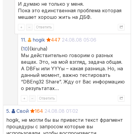
И думаю не только у меня.
Пока это единственная проблема которая
мешает хорошо жить на ДБФ.
+
–
Ответить
11.
hogik
447
24.08.08 05:06
(
10
)(kiruha)
Мы действительно говорим о разных
вещах. Это, на мой взгляд, задача общая.
А DBFы или YYYы – какая разница. Но, на
данный момент, важно тестировать
“DBEng32 Share”. Жду от Вас информацию
о результатах…
+
–
Ответить
5.
Свой
164
24.08.08 01:02
hogik, не могли бы вы привести текст фрагмент
процедуры с запросом которые вы
использовали, чтобы воспроизвести