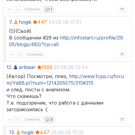
+
–
Ответить
1
7.
hogik
447
24.08.08 01:21
(
5
)(Свой)
В сообщении #29 из
http://infostart.ru/profile/29
05/blogs/482/?cp=all
+
–
Ответить
12.
artbear
1589
26.08.08 12:44
(Автор) Посмотри, плиз,
http://www.1cpp.ru/foru
m/YaBB.pl?num=1214205575/315#315
и след. посты с анализом.
Что скажешь?
Т.е. подозрение, что работа с данными
затормозилась :(
+
–
Ответить
3
13.
hogik
447
26.08.08 15:35