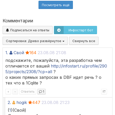
Посмотреть ещё
Комментарии
Подписаться на ответы
Инфостарт бот
Сортировка:
Древо развёрнутое
Свернуть все
1.
Свой
164
23.08.08 21:08
подскажите, пожалуйста, эта разработка чем
отличается от вашей
http://infostart.ru/profile/290
5/projects/2308/?cp=all
?
о каких прямых запросах в DBF идет речь ? о
тех что в 1Cqlite ?
+
–
Ответить
1
2.
hogik
447
23.08.08 21:23
(
1
)(Свой)