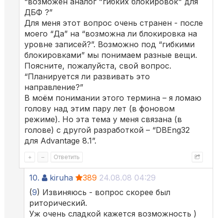
“возможен аналог "гибких блокировок" для
ДБФ ?”
Для меня этот вопрос очень странен - после
моего “Да” на “возможна ли блокировка на
уровне записей?”. Возможно под “гибкими
блокировками” мы понимаем разные вещи.
Поясните, пожалуйста, свой вопрос.
“Планируется ли развивать это
направление?”
В моём понимании этого термина – я ломаю
голову над этим пару лет (в фоновом
режиме). Но эта тема у меня связана (в
голове) с другой разработкой – “DBEng32
для Advantage 8.1”.
+
–
Ответить
10.
kiruha
389
24.08.08 04:29
(
9
) Извиняюсь - вопрос скорее был
риторический.
Уж очень сладкой кажется возможность )