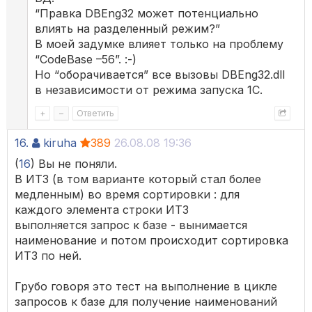
“Правка DBEng32 может потенциально
влиять на разделенный режим?”
В моей задумке влияет только на проблему
“CodeBase –56”. :-)
Но “оборачивается” все вызовы DBEng32.dll
в независимости от режима запуска 1С.
+
–
Ответить
16.
kiruha
389
26.08.08 19:36
(
16
) Вы не поняли.
В ИТЗ (в том варианте который стал более
медленным) во время сортировки : для
каждого элемента строки ИТЗ
выполняется запрос к базе - вынимается
наименование и потом происходит сортировка
ИТЗ по ней.
Грубо говоря это тест на выполнение в цикле
запросов к базе для получение наименований