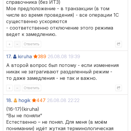
справочника (без ИТЗ)
Мое предположение - в транзакции (в том
числе во время проведения) - все операции 1С
существенно ускоряются
- соответственно отключение этого режима
ведет к замедлению.
+
–
Ответить
17.
kiruha
389
26.08.08 19:39
А второй вопрос был потому - если изменения
никак не затрагивают разделенный режим -
то даже замедления - не так и важно.
+
–
Ответить
18.
hogik
447
26.08.08 22:22
(16-17)(kiruha)
“Вы не поняли”
Естественно – не понял. Для меня (в моём
понимании) идёт жуткая терминологическая