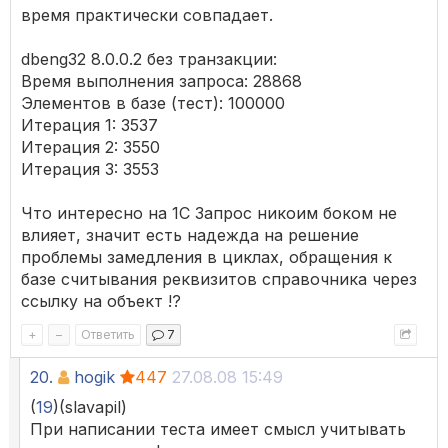
время практически совпадает.
dbeng32 8.0.0.2 без транзакции:
Время выполнения запроса: 28868
Элементов в базе (тест): 100000
Итерация 1: 3537
Итерация 2: 3550
Итерация 3: 3553
Что интересно на 1С Запрос никоим боком не
влияет, значит есть надежда на решение
проблемы замедления в циклах, обращения к
базе считывания реквизитов справочника через
ссылку на объект !?
+
–
Ответить
7
20.
hogik
447
27.08.08 15:49
(
19
)(slavapil)
При написании теста имеет смысл учитывать