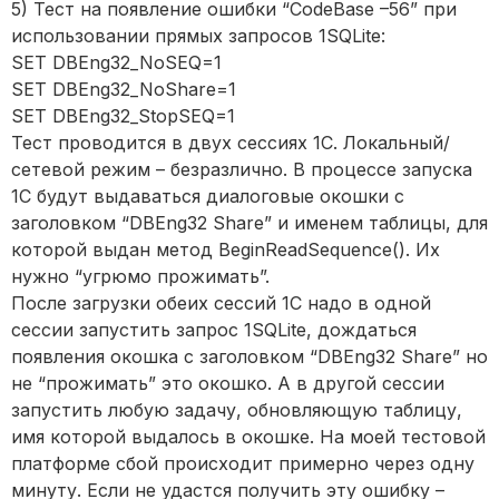
5) Тест на появление ошибки “CodeBase –56” при
использовании прямых запросов 1SQLite:
SET DBEng32_NoSEQ=1
SET DBEng32_NoShare=1
SET DBEng32_StopSEQ=1
Тест проводится в двух сессиях 1С. Локальный/
сетевой режим – безразлично. В процессе запуска
1С будут выдаваться диалоговые окошки с
заголовком “DBEng32 Share” и именем таблицы, для
которой выдан метод BeginReadSequence(). Их
нужно “угрюмо прожимать”.
После загрузки обеих сессий 1С надо в одной
сессии запустить запрос 1SQLite, дождаться
появления окошка с заголовком “DBEng32 Share” но
не “прожимать” это окошко. А в другой сессии
запустить любую задачу, обновляющую таблицу,
имя которой выдалось в окошке. На моей тестовой
платформе сбой происходит примерно через одну
минуту. Если не удастся получить эту ошибку –