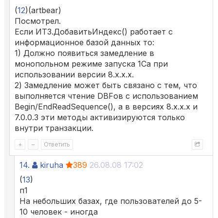
(
12
)(artbear)
Посмотрел.
Если ИТЗ.ДобавитьИндекс() работает с
информационное базой данных то:
1) Должно появиться замедление в
монопольном режиме запуска 1Са при
использовании версии 8.x.x.x.
2) Замедление может быть связано с тем, что
выполняется чтение DBFов с использованием
Begin/EndReadSequence(), а в версиях 8.x.x.x и
7.0.0.3 эти методы активизируются только
внутри транзакции.
+
–
Ответить
14.
kiruha
389
26.08.08 17:02
(
13
)
п1
На небольших базах, где пользователей до 5-
10 человек - иногда