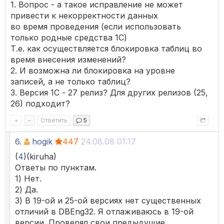
1. Вопрос - а такое исправление не может
привести к некорректности данных
во время проведения (если использовать
только родные средства 1С)
Т.е. как осуществляется блокировка таблиц во
время внесения изменений?
2. И возможна ли блокировка на уровне
записей, а не только таблиц?
3. Версия 1С - 27 релиз? Для других релизов (25,
26) подходит?
+
–
Ответить
5
6.
hogik
447
24.08.08 01:17
(
4
)(kiruha)
Ответы по пунктам.
1) Нет.
2) Да.
3) В 19-ой и 25-ой версиях нет существенных
отличий в DBEng32. Я отлаживаюсь в 19-ой
версии. Проверял свои предыдущие