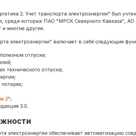
ргетика 2. Учет транспорта электроэнергии" был учте
ии, среди которых ПАО "МРСК Северного Кавказа", А
 и многие другие.
порта электроэнергии" включает в себя следующие ф
полезном отпуске;
елей;
х технического отпуска;
ергии;
 потерях;
м 2
";
едакция 3.0.
ожности
орта электроэнергии обеспечивает автоматизацию сл