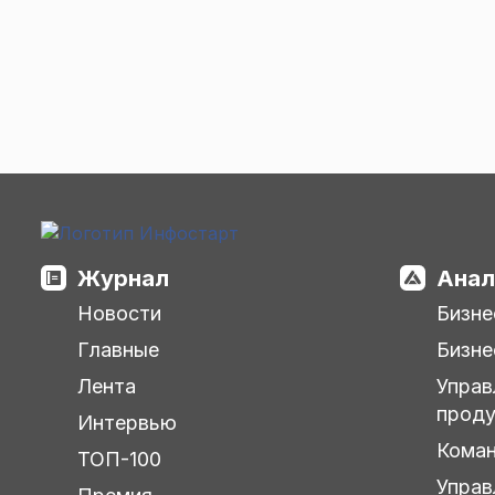
Журнал
Анал
Новости
Бизне
Главные
Бизне
Лента
Управ
прод
Интервью
Кома
ТОП-100
Управ