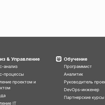
из & Управление
Обучение
с-анализ
Программист
с-процессы
Аналитик
ление проектом и
Руководитель прое
уктом
DevOps-инженер
нда
Партнерские курсы
ление IT