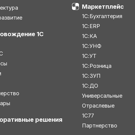
Маркетплейс
ектура
1С:Бухгалтерия
азвитие
1С:ERP
овождение 1С
1С:КА
1С:УНФ
С
1С:УТ
исы
1С:Розница
и
1С:ЗУП
ы
1С:ДО
нерство
Универсальные
нары
Отраслевые
1С77
оративные решения
Партнерство