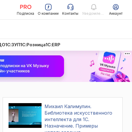
Подписка
О компании
Контакты
Уведомления
Аккаунт
ДО
1С:ЗУП
1С:Розница
1С:ERP
Михаил Калимулин.
Библиотека искусственного
интеллекта для 1С.
Назначение. Примеры