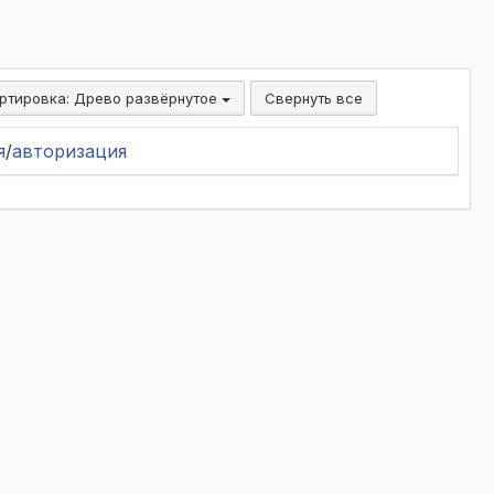
ртировка:
Древо развёрнутое
Свернуть все
я
/
авторизация