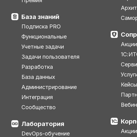
Премия
Архит
База знаний
Самор
Подписка PRO
Сопр
Функциональные
Акции
Учетные задачи
1С:ИТ
Задачи пользователя
Серв
Разработка
Услуг
База данных
Кейс
Администрирование
Парт
Интеграция
Веби
Сообщество
Корп
Лаборатория
Акции
DevOps-обучение