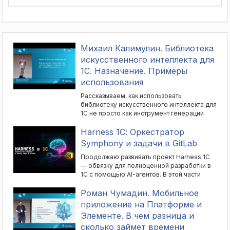
Михаил Калимулин. Библиотека
искусственного интеллекта для
1С. Назначение. Примеры
использования
Рассказываем, как использовать
библиотеку искусственного интеллекта для
1С не просто как инструмент генерации
кода, а как основу для новых бизнес-
решений. Показываем, как с ее помощью
Harness 1С: Оркестратор
строить BI-систему на естественном языке:
Symphony и задачи в GitLab
пользователь формулирует вопрос по
продажам обычным текстом, а система
Продолжаю развивать проект Harness 1С
генерирует запрос к базе и возвращает
— обвязку для полноценной разработки в
результат в виде таблицы или графики.
1С с помощью AI-агентов. В этой части
Разбираем пример торгового бота-
показываю оркестратор Symphony: он
продавца, который общается с
мониторит трекер задач в GitLab,
Роман Чумадин. Мобильное
покупателем, консультирует по товару и
автоматически запускает агентов,
приложение на Платформе и
отправляет платежную ссылку, а также
согласует план с человеком и присылает
Элементе. В чем разница и
объясняем, зачем в таких решениях нужны
уведомления в приложение на Flutter
сколько займет времени
границы, точки контроля и обычное
(desktop и мобильный). Вы ставите задачу,