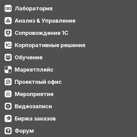
помогают агенту мгновенно находить
справочники, реквизиты, табличные части и
Лаборатория
модули. На живых примерах показываю,
как агент находит объекты по синонимам,
Анализ & Управление
даже если точного справочника в
конфигурации нет. Также обновил
локальную модель: теперь на сервере
Сопровождение 1С
запущена Qwen3 (unsloth, квантование UD-
Q8_K_XL, контекст 65k токенов) на связке
Корпоративные решения
видеокарт RTX 3090 + RTX 5070 Ti — это
максимально близко по качеству к
Обучение
оригинальной модели. Инструмент
позволяет кодовому агенту точно знать
структуру метаданных конкретного
Маркетплейс
объекта: реквизиты и их типы, ссылочные
типы, перечисления, табличные части,
Проектный офис
модули. Это ускоряет и планирование, и
саму доработку конфигурации. Пишите в
Мероприятия
комментариях, что ещё стоит добавить в
такой инструмент, чтобы кодовый агент в
1С работал лучше. Свои мысли по развитию
Видеозаписи
у меня есть, но обязательно учту ваши
замечания.
Биржа заказов
Форум