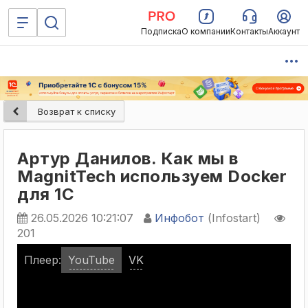
Подписка
О компании
Контакты
Аккаунт
Возврат к списку
Артур Данилов. Как мы в
MagnitTech используем Docker
для 1С
26.05.2026 10:21:07
Инфобот
(Infostart)
201
Плеер:
YouTube
VK