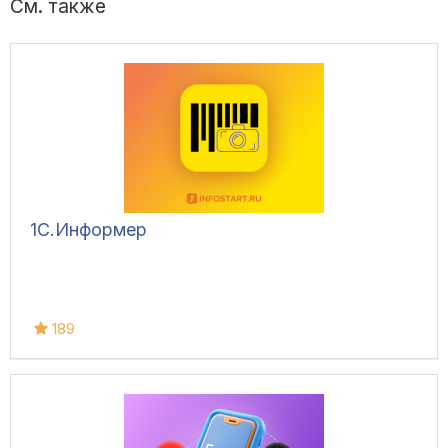
См. также
1С.Информер
189