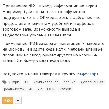
Применение №2
– вывод информации на экран.
Например (учитывая то, что конфу можно
подгрузить хоть с QR-кода, хоть с файла) можно
предоставить клиентам удобный интерфейс в
торговом зале. Возможности вывода в
видеопотоке усилены за счет html
Применение №3
Визуальная навигация - наводите
на QR коды и видите куда идти. Человек впервые
попавший на склад ориентируется на красный/
зеленый и быстро идет куда надо.
Вступайте в нашу телеграмм-группу
Инфостарт
Simple
UI
компьютерное
зрение
дополненная
реальность
AI
AR
OCR
Python
+
90
–