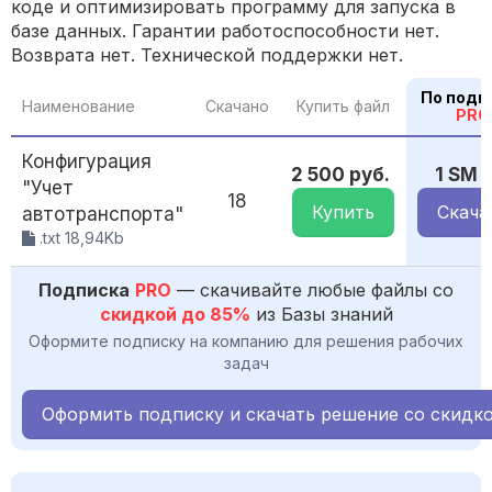
коде и оптимизировать программу для запуска в
базе данных. Гарантии работоспособности нет.
Возврата нет. Технической поддержки нет.
По подп
Наименование
Скачано
Купить файл
PRO
Конфигурация
2 500 руб.
1 SM
"Учет
18
Купить
Скача
автотранспорта"
.txt 18,94Kb
Подписка
PRO
— скачивайте любые файлы со
скидкой до 85%
из Базы знаний
Оформите подписку на компанию для решения рабочих
задач
Оформить подписку и скачать решение со скидк