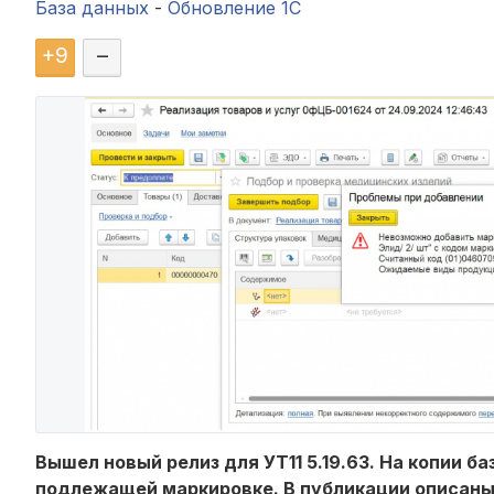
База данных
-
Обновление 1С
+
9
–
Вышел новый релиз для УТ11 5.19.63. На копии 
подлежащей маркировке. В публикации описаны 