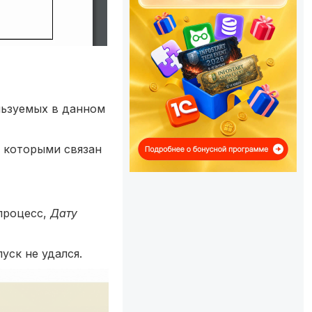
льзуемых в данном
с которыми связан
процесс,
Дату
уск не удался.