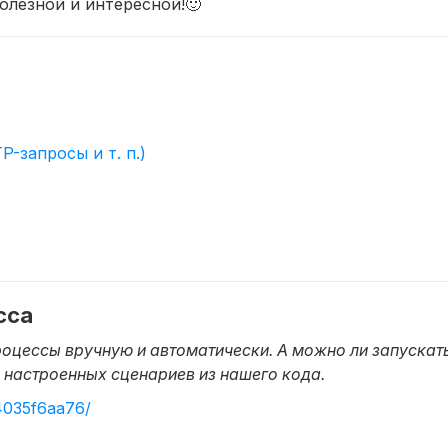
олезной и интересной!🙂
-запросы и т. п.)
сса
роцессы вручную и автоматически. А можно ли запускат
настроенных сценариев из нашего кода.
4035f6aa76/