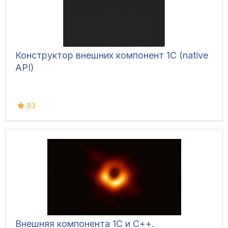
Конструктор внешних компонент 1C (native
API)
83
Внешняя компонента 1С и С++.