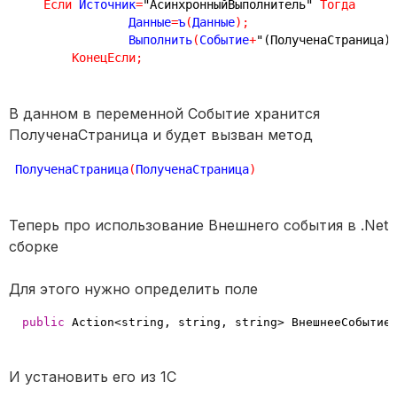
Если
 Источник
=
"АсинхронныйВыполнитель"
Тогда
		Данные
=
ъ
(
Данные
)
;
		Выполнить
(
Событие
+
"(ПолученаСтраница)
КонецЕсли
;
В данном в переменной Событие хранится
ПолученаСтраница и будет вызван метод
ПолученаСтраница
(
ПолученаСтраница
)
Теперь про использование Внешнего события в .Net
сборке
Для этого нужно определить поле
public
 Action<string, string, string> ВнешнееСобытие
И установить его из 1С