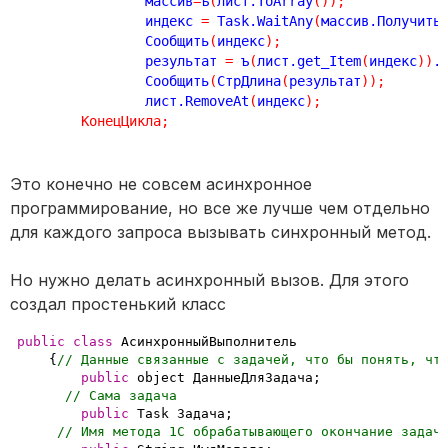
		массив
=
ъ
(
лист.ToArray
(
)
)
;
		индекс 
=
 Task.WaitAny
(
массив.Получить
		Сообщить
(
индекс
)
;
		результат 
=
 ъ
(
лист.get_Item
(
индекс
)
)
.
		Сообщить
(
СтрДлина
(
результат
)
)
;
		лист.RemoveAt
(
индекс
)
;
КонецЦикла
;
Это конечно не совсем асинхронное
программирование, но все же лучше чем отдельно
для каждого запроса вызывать синхронный метод.
Но нужно делать асинхронный вызов. Для этого
создал простенький класс
public
class
 АсинхронныйВыполнитель

    {
// Данные связанные с задачей, что бы понять, чт
public
 object ДанныеДляЗадача;

// Сама задача
public
 Task Задача;

// Имя метода 1С обрабатывающего окончание задач