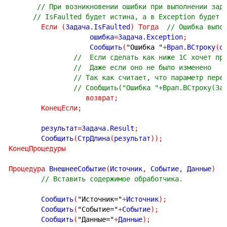
// При возникновении ошибки при выполнении зад
// IsFaulted будет истина, а в Exception будет 
Если
(
Задача.IsFaulted
)
Тогда
// Ошибка выпо
		    ошибка
=
Задача.Exception
;
		    Сообщить
(
"Ошибка "
+
Врап.ВСтроку
(
о
//  Если сделать как ниже 1С хочет пр
//  Даже если оно не было изменено
// Так как считает, что параметр пере
// Сообщить("Ошибка "+Врап.ВСтроку(За
возврат
;
КонецЕсли
;
	результат
=
Задача.Result
;
	Сообщить
(
СтрДлина
(
результат
)
)
;
КонецПроцедуры
Процедура
 ВнешнееСобытие
(
Источник
,
 Событие
,
 Данные
)
// Вставить содержимое обработчика.
	Сообщить
(
"Источник="
+
Источник
)
;
	Сообщить
(
"Событие="
+
Событие
)
;
	Сообщить
(
"Данные="
+
Данные
)
;