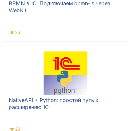
BPMN в 1С: Подключаем bpmn-js через
WebKit
23
NativeAPI + Python: простой путь к
расширению 1С
23