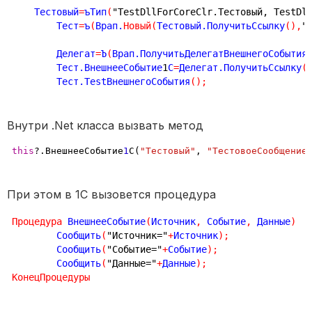
    Тестовый
=
ъТип
(
"TestDllForCoreClr.Тестовый, TestDl
	Тест
=
ъ
(
Врап.
Новый
(
Тестовый.ПолучитьСсылку
(
)
,
"
	Делегат
=
Ъ
(
Врап.ПолучитьДелегатВнешнегоСобытия
	Тест.ВнешнееСобытие
1
С
=
Делегат.ПолучитьСсылку
(
	Тест.TestВнешнегоСобытия
(
)
;
Внутри .Net класса вызвать метод
this
?.ВнешнееСобытие
1
С(
"Тестовый"
, 
"ТестовоеСообщение
При этом в 1С вызовется процедура
Процедура
 ВнешнееСобытие
(
Источник
,
 Событие
,
 Данные
)
	Сообщить
(
"Источник="
+
Источник
)
;
	Сообщить
(
"Событие="
+
Событие
)
;
	Сообщить
(
"Данные="
+
Данные
)
;
КонецПроцедуры