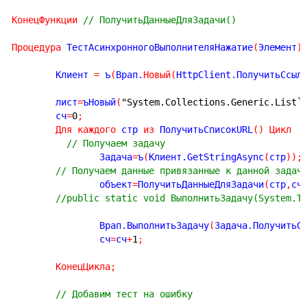
КонецФункции
// ПолучитьДанныеДляЗадачи()
Процедура
 ТестАсинхронногоВыполнителяНажатие
(
Элемент
)
	Клиент 
=
 ъ
(
Врап.
Новый
(
HttpClient.ПолучитьСсыл
	лист
=
ъНовый
(
"System.Collections.Generic.List`
	сч
=
0
;
Для
каждого
 стр 
из
 ПолучитьСписокURL
(
)
Цикл
// Получаем задачу
		Задача
=
ъ
(
Клиент.GetStringAsync
(
стр
)
)
;
// Получаем данные привязанные к данной задач
		объект
=
ПолучитьДанныеДляЗадачи
(
стр
,
сч
//public static void ВыполнитьЗадачу(System.T
		Врап.ВыполнитьЗадачу
(
Задача.ПолучитьС
		сч
=
сч
+
1
;
КонецЦикла
;
// Добавим тест на ошибку