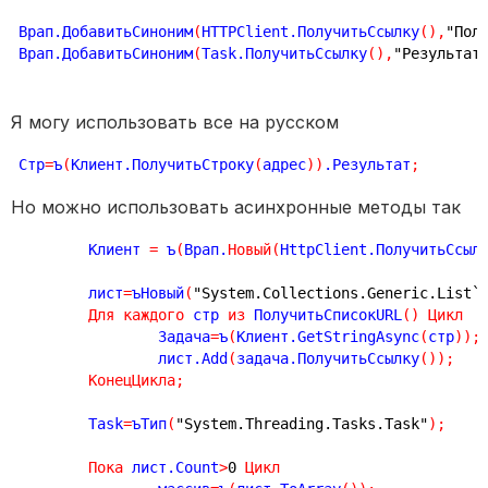
Врап.ДобавитьСиноним
(
HTTPClient.ПолучитьСсылку
(
)
,
"Пол
Врап.ДобавитьСиноним
(
Task.ПолучитьСсылку
(
)
,
"Результат
Я могу использовать все на русском
Стр
=
ъ
(
Клиент.ПолучитьСтроку
(
адрес
)
)
.Результат
;
Но можно использовать асинхронные методы так
        Клиент 
=
 ъ
(
Врап.
Новый
(
HttpClient.ПолучитьСсыл
	лист
=
ъНовый
(
"System.Collections.Generic.List`
Для
каждого
 стр 
из
 ПолучитьСписокURL
(
)
Цикл
		Задача
=
ъ
(
Клиент.GetStringAsync
(
стр
)
)
;
		лист.Add
(
задача.ПолучитьСсылку
(
)
)
;
КонецЦикла
;
	Task
=
ъТип
(
"System.Threading.Tasks.Task"
)
;
Пока
 лист.Count
>
0
Цикл