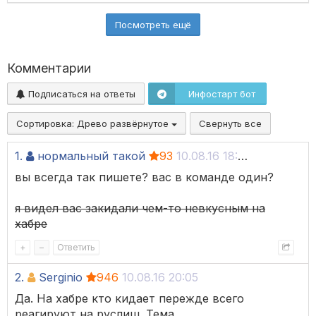
Посмотреть ещё
Комментарии
Подписаться на ответы
Инфостарт бот
Сортировка:
Древо развёрнутое
Свернуть все
1.
нормальный такой
93
10.08.16 18:55
вы всегда так пишете? вас в команде один?
я видел вас закидали чем-то невкусным на
хабре
+
–
Ответить
2.
Serginio
946
10.08.16 20:05
Да. На хабре кто кидает пережде всего
реагируют на руслиш. Тема