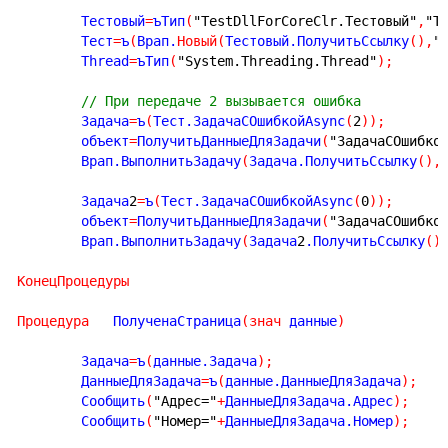
	Тестовый
=
ъТип
(
"TestDllForCoreClr.Тестовый"
,
"T
	Тест
=
ъ
(
Врап.
Новый
(
Тестовый.ПолучитьСсылку
(
)
,
"
        Thread
=
ъТип
(
"System.Threading.Thread"
)
;
// При передаче 2 вызывается ошибка
	Задача
=
ъ
(
Тест.ЗадачаСОшибкойAsync
(
2
)
)
;
	объект
=
ПолучитьДанныеДляЗадачи
(
"ЗадачаСОшибко
	Врап.ВыполнитьЗадачу
(
Задача.ПолучитьСсылку
(
)
,
        Задача
2
=
ъ
(
Тест.ЗадачаСОшибкойAsync
(
0
)
)
;
	объект
=
ПолучитьДанныеДляЗадачи
(
"ЗадачаСОшибко
	Врап.ВыполнитьЗадачу
(
Задача
2
.ПолучитьСсылку
(
)
КонецПроцедуры
Процедура
   ПолученаСтраница
(
знач
 данные
)
	Задача
=
ъ
(
данные.Задача
)
;
	ДанныеДляЗадача
=
ъ
(
данные.ДанныеДляЗадача
)
;
	Сообщить
(
"Адрес="
+
ДанныеДляЗадача.Адрес
)
;
	Сообщить
(
"Номер="
+
ДанныеДляЗадача.Номер
)
;