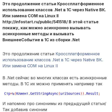
Это продолжение статьи Кроссплатформенное
использование классов .Net в 1С через Native ВК.
Или замена COM на Linux II
http://infostart.ru/public/541518/ В этой статье
покажу, как можно асинхронно вызывать
асинхронные методы и вызывать
ВнешнееСобытие в 1С из сборки .Net
Это продолжение статьи
Кроссплатформенное
использование классов .Net в 1С через Native ВК.
Или замена COM на Linux II
В .Net сейчас во многих классах есть асинхронные
методы. В 1С их можно применять например так
Стр
=
ъ
(
Клиент.GetStringAsync
(
uriSources
)
)
.Result
;
И напомню про синонимы из предыдущей статьи/
Так добавив синоним