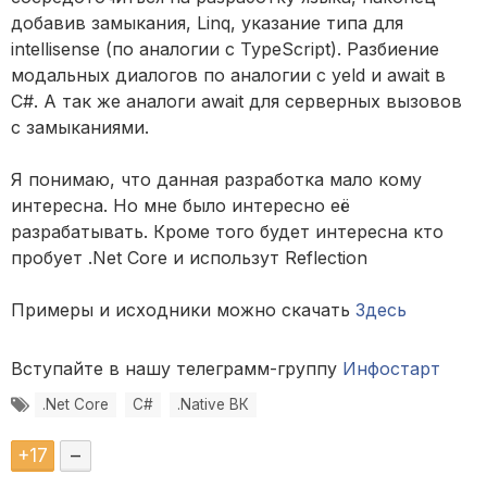
добавив замыкания, Linq, указание типа для
intellisense (по аналогии с TypeScript). Разбиение
модальных диалогов по аналогии с yeld и await в
C#. А так же аналоги await для серверных вызовов
с замыканиями.
Я понимаю, что данная разработка мало кому
интересна. Но мне было интересно её
разрабатывать. Кроме того будет интересна кто
пробует .Net Core и использут Reflection
Примеры и исходники можно скачать
Здесь
Вступайте в нашу телеграмм-группу
Инфостарт
.Net Core
C#
.Native ВК
+
17
–