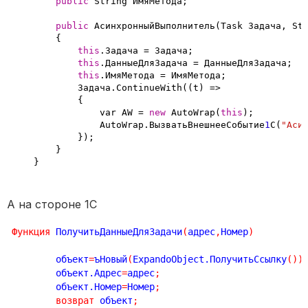
public
 String ИмяМетода;

public
 АсинхронныйВыполнитель(Task Задача, Str
        {

this
.Задача = Задача;

this
.ДанныеДляЗадача = ДанныеДляЗадача;

this
.ИмяМетода = ИмяМетода;

            Задача.ContinueWith((t) =>

            {

                var AW = 
new
 AutoWrap(
this
);

                AutoWrap.ВызватьВнешнееСобытие
1
С(
"Аси
            });

        }

    }
А на стороне 1С
Функция
 ПолучитьДанныеДляЗадачи
(
адрес
,
Номер
)
	объект
=
ъНовый
(
ExpandoObject.ПолучитьСсылку
(
)
)
	объект.Адрес
=
адрес
;
	объект.Номер
=
Номер
;
возврат
 объект
;