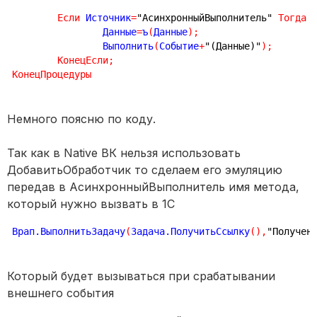
Если
 Источник
=
"АсинхронныйВыполнитель"
Тогда
		Данные
=
ъ
(
Данные
)
;
		Выполнить
(
Событие
+
"(Данные)"
)
;
КонецЕсли
;
КонецПроцедуры
Немного поясню по коду.
Так как в Native ВК нельзя использовать
ДобавитьОбработчик то сделаем его эмуляцию
передав в АсинхронныйВыполнитель имя метода,
который нужно вызвать в 1С
Врап.ВыполнитьЗадачу
(
Задача.ПолучитьСсылку
(
)
,
"Получен
Который будет вызываться при срабатывании
внешнего события