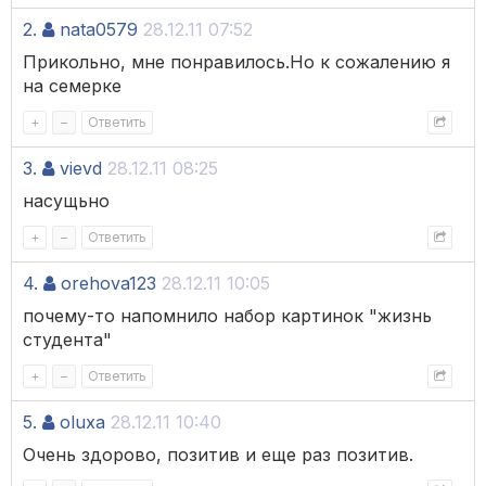
2.
nata0579
28.12.11 07:52
Прикольно, мне понравилось.Но к сожалению я
на семерке
+
–
Ответить
3.
vievd
28.12.11 08:25
насущьно
+
–
Ответить
4.
orehova123
28.12.11 10:05
почему-то напомнило набор картинок "жизнь
студента"
+
–
Ответить
5.
oluxa
28.12.11 10:40
Очень здорово, позитив и еще раз позитив.