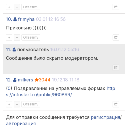
+
–
Ответить
10.
fr.myha
03.01.12 16:56
Прикольно ))))))))
+
–
Ответить
11.
пользователь
16.01.12 05:16
Сообщение было скрыто модератором.
12.
milkers
3044
19.12.18 11:18
(
0
) Поздравление на управляемых формах
http
s://infostart.ru/public/960899/
+
–
Ответить
Для отправки сообщения требуется
регистрация
/
авторизация