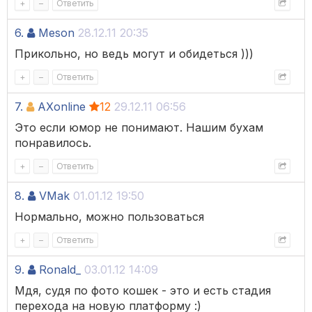
+
–
Ответить
6.
Meson
28.12.11 20:35
Прикольно, но ведь могут и обидеться )))
+
–
Ответить
7.
AXonline
12
29.12.11 06:56
Это если юмор не понимают. Нашим бухам
понравилось.
+
–
Ответить
8.
VMak
01.01.12 19:50
Нормально, можно пользоваться
+
–
Ответить
9.
Ronald_
03.01.12 14:09
Мдя, судя по фото кошек - это и есть стадия
перехода на новую платформу :)