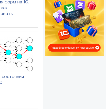
я форм на 1С.
 как
зовать
ные элементы,
ы и
имеры по
зованию
 состояния
C