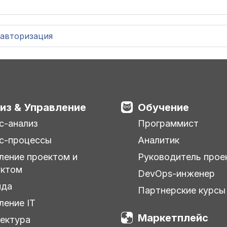
авторизация
из & Управление
Обучение
с-анализ
Программист
с-процессы
Аналитик
ление проектом и
Руководитель прое
уктом
DevOps-инженер
нда
Партнерские курсы
ление IT
Маркетплейс
ектура