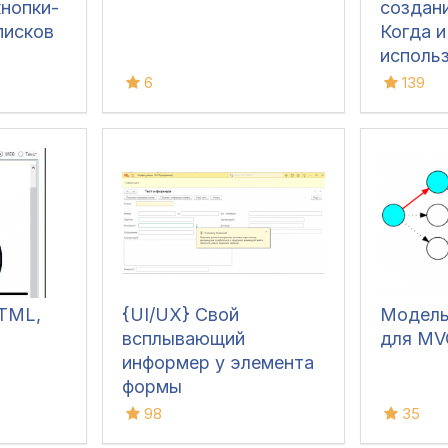
нопки-
создани
писков
Когда и
исполь
различ
6
139
пример
антипр
исполь
TML,
{UI/UX} Свой
Модель
всплывающий
для MV
информер у элемента
формы
98
35