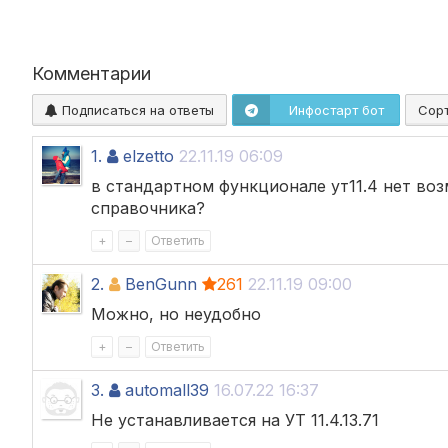
Комментарии
Подписаться на ответы
Инфостарт бот
Сор
1.
elzetto
22.11.19 06:09
в стандартном функционале ут11.4 нет во
справочника?
+
–
Ответить
2.
BenGunn
261
22.11.19 09:00
Можно, но неудобно
+
–
Ответить
3.
automall39
16.07.22 16:37
Не устанавливается на УТ 11.4.13.71