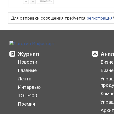
+
–
Ответить
Для отправки сообщения требуется
регистрация
/
Журнал
Анал
Новости
Бизне
Главные
Бизне
Лента
Управ
прод
Интервью
Кома
ТОП-100
Управ
Премия
Архит