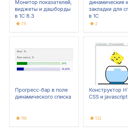
Монитор показателей,
динамические к
виджеты и дашборды
закладки для с
в 1С 8.3
в 1С
75
2
Прогресс-бар в поле
Конструктор H
динамического списка
CSS и javascript
118
132