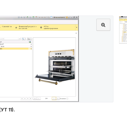
Т 11).