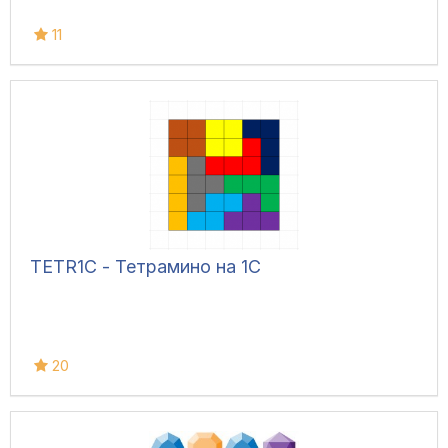
11
TETR1C - Тетрамино на 1С
20