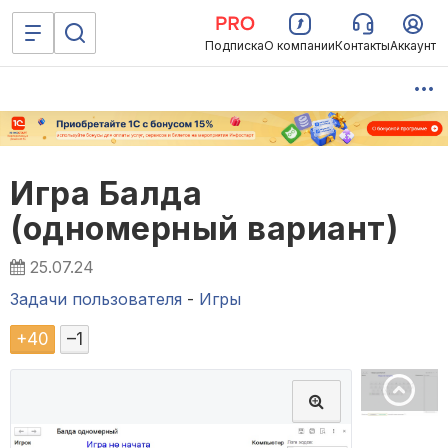
Подписка
О компании
Контакты
Аккаунт
Игра Балда
(одномерный вариант)
25.07.24
Задачи пользователя
-
Игры
+
40
–
1