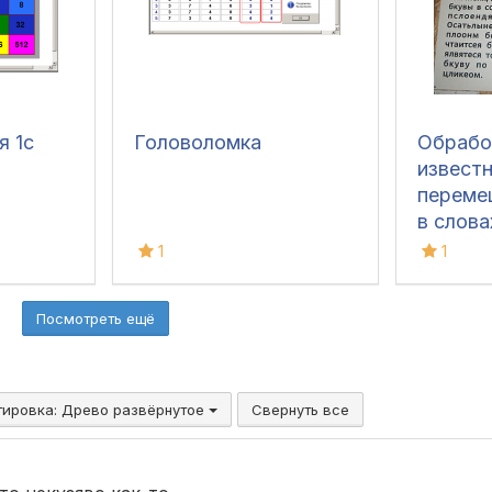
я 1с
Головоломка
Обработ
известн
переме
в слова
1
1
Посмотреть ещё
тировка:
Древо развёрнутое
Свернуть все