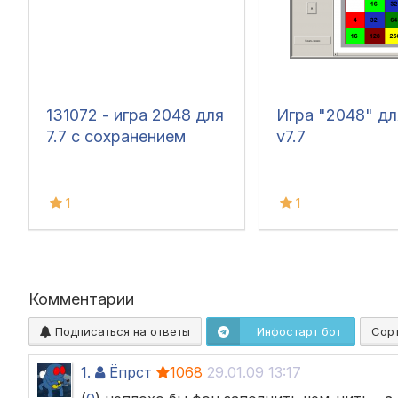
131072 - игра 2048 для
Игра "2048" дл
7.7 с сохранением
v7.7
1
1
Комментарии
Подписаться на ответы
Инфостарт бот
Сор
1.
Ёпрст
1068
29.01.09 13:17