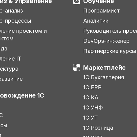
из & Управление
Обучение
с-анализ
Программист
с-процессы
Аналитик
ление проектом и
Руководитель прое
уктом
DevOps-инженер
нда
Партнерские курсы
ление IT
Маркетплейс
ектура
1С:Бухгалтерия
азвитие
1С:ERP
овождение 1С
1С:КА
1С:УНФ
С
1С:УТ
исы
1С:Розница
и