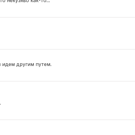
то некузяво как-то...
ы идем другим путем.
.