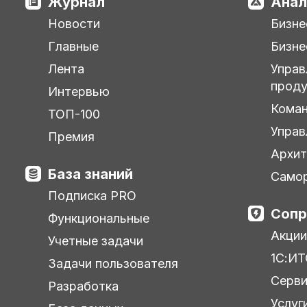
Журнал
Анал
Новости
Бизне
Главные
Бизне
Лента
Управ
прод
Интервью
Кома
ТОП-100
Управ
Премия
Архит
База знаний
Самор
Подписка PRO
Сопр
Функциональные
Акции
Учетные задачи
1С:ИТ
Задачи пользователя
Серв
Разработка
Услуг