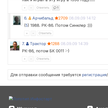
+
–
Ответить
1
6.
Арчибальд
2709
08.09.09 14:12
(
5
) 1988. РК-86. Потом Синклер :)))
+
–
Ответить
7.
Трактор
1288
08.09.09 14:39
РК-86, потом БК 0011 :-)
+
–
Ответить
Для отправки сообщения требуется
регистрация
/