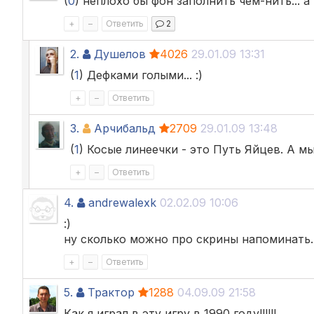
(
0
) неплохо бы фон заполнить чем-нить... а 
+
–
Ответить
2
2.
Душелов
4026
29.01.09 13:31
(
1
) Дефками голыми... :)
+
–
Ответить
3.
Арчибальд
2709
29.01.09 13:48
(
1
) Косые линеечки - это Путь Яйцев. А м
+
–
Ответить
4.
andrewalexk
02.02.09 10:06
:)
ну сколько можно про скрины напоминать.
+
–
Ответить
5.
Трактор
1288
04.09.09 21:58
Как я играл в эту игру в 1990 году!!!!!!