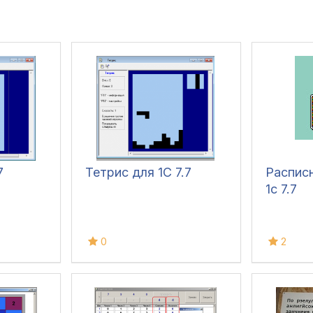
7
Тетрис для 1С 7.7
Распис
1с 7.7
0
2