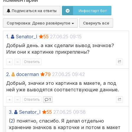
Подписаться на ответы
Инфостарт бот
Сортировка:
Древо развёрнутое
Свернуть все
1.
Senator_I
55
27.06.25 09:15
Добрый день. а как сделали вывод значков?
Или они к картинке прикреплены?
+
–
Ответить
2.
docerman
79
27.06.25 09:42
Добрый, значки это картинка в макете, а под
ней уже выводятся соответствующие данные.
+
–
Ответить
1
3.
Senator_I
55
27.06.25 09:58
(
2
) понятно, спасибо. Я делал отдельно
хранение значков в карточке и потом в макет