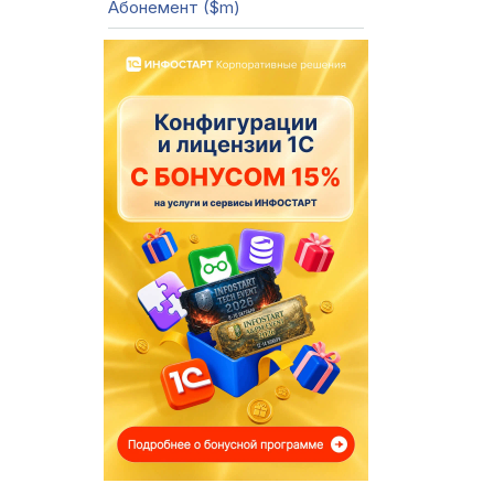
Абонемент ($m)