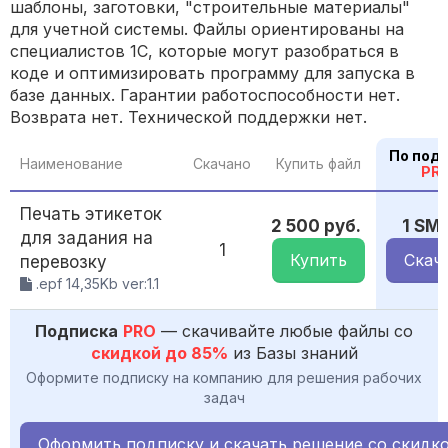
шаблоны, заготовки, "строительные материалы"
для учетной системы. Файлы ориентированы на
специалистов 1С, которые могут разобраться в
коде и оптимизировать программу для запуска в
базе данных. Гарантии работоспособности нет.
Возврата нет. Технической поддержки нет.
По под
Наименование
Скачано
Купить файл
PR
Печать этикеток
2 500 руб.
1 SM
для задания на
1
Купить
Скач
перевозку
.epf 14,35Kb ver:1.1
Подписка
PRO
— скачивайте любые файлы со
скидкой до 85%
из Базы знаний
Оформите подписку на компанию для решения рабочих
задач
Оформить подписку и скачать решение со скидк