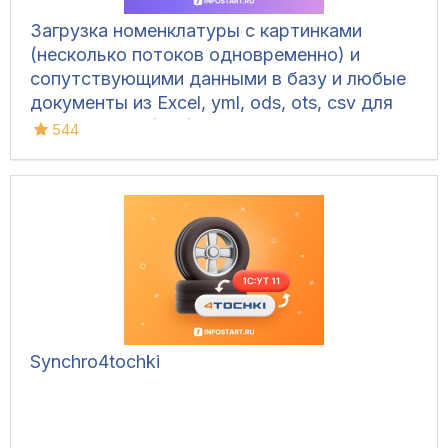
Загрузка номенклатуры c картинками
(несколько потоков одновременно) и
сопутствующими данными в базу и любые
документы из Excel, yml, ods, ots, csv для
УТ 10.3, УТ 11 (все), БП 3, КА 2, ERP 2, УНФ
544
1.6/3.0, Розница 2/3.0
Synchro4tochki