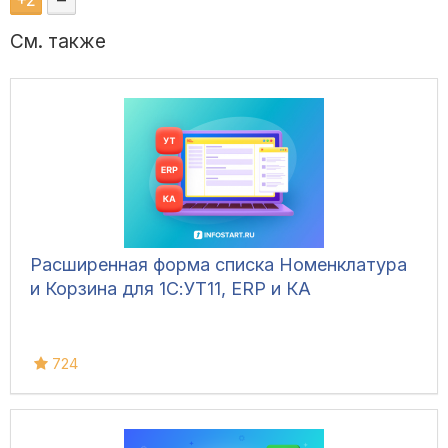
+
2
–
См. также
Расширенная форма списка Номенклатура
и Корзина для 1С:УТ11, ERP и КА
724