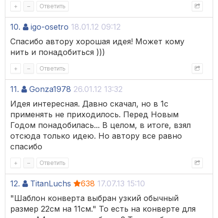
+
–
Ответить
10.
igo-osetro
18.01.12 09:12
Спасибо автору хорошая идея! Может кому
нить и понадобиться )))
+
–
Ответить
11.
Gonza1978
26.01.12 13:32
Идея интересная. Давно скачал, но в 1с
применять не приходилось. Перед Новым
Годом понадобилась... В целом, в итоге, взял
отсюда только идею. Но автору все равно
спасибо
+
–
Ответить
12.
TitanLuchs
638
17.07.13 15:10
"Шаблон конверта выбран узкий обычный
размер 22см на 11см." То есть на конверте для