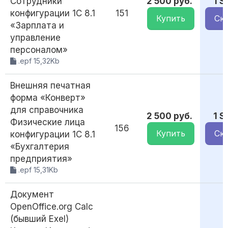
Сотрудники
2 500 руб.
1 
конфигурации 1С 8.1
151
Купить
Ск
«Зарплата и
управление
персоналом»
.epf 15,32Kb
Внешняя печатная
форма «Конверт»
для справочника
2 500 руб.
1 
Физические лица
156
Купить
Ск
конфигурации 1С 8.1
«Бухгалтерия
предприятия»
.epf 15,31Kb
Документ
OpenOffice.org Calc
(бывший Exel)