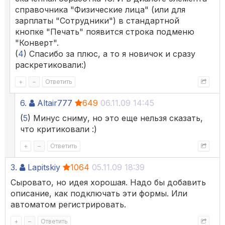
справочника "Физические лица" (или для
зарплаты "Сотрудники") в стандартной
кнопке "Печать" появится строка подменю
"Конверт".
(
4
) Спасибо за плюс, а то я новичок и сразу
раскретиковали:)
+
–
Ответить
6.
Altair777
649
06.11.09 14:45
(
5
) Минус сниму, но это еще нельзя сказать,
что критиковали :)
+
–
Ответить
3.
Lapitskiy
1064
05.11.09 18:39
Сыровато, но идея хорошая. Надо бы добавить
описание, как подключать эти формы. Или
автоматом регистрировать.
+
–
Ответить