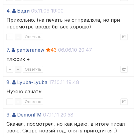
4.
Бади
05.11.09 19:00
Прикольно. (на печать не отправляла, но при
просмотре вроде бы все хорошо)
+
–
Ответить
7.
panteranew
43
06.06.10 20:47
плюсик +
+
–
Ответить
8.
Lyuba-Lyuba
17.10.11 19:48
Нужно сачать!
+
–
Ответить
9.
DemonFM
07.11.11 20:58
Скачал, посмотрел, но как идею, в итоге писал
свою. Скоро новый год, опять пригодится :)