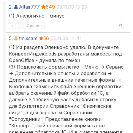
2.
Altair777
649
05.11.09 17:23
(
1
) Аналогично - минус
+
–
Ответить
5.
tmixsam
56
06.11.09 14:41
(
1
) Из раздела Опенконф удалю. В документе
КонвертИндекс.ods разработаны макросы под
OpenOffice - думала по теме:)
(
3
) Подключать формы легко - Меню -> Сервис
-> Дополнительные отчеты и обработки ->
Дополнительные внешние печатные формы ->
Кнопочка "Заменить файл внешней обработки"
выбрать скаченный файл обработки 1С, а
дальше в табличную часть добавить строку
для бухгалтерии Справочник "Физические
лица", а для зарплаты Справочник
"Сотрудники". Представление кнопки
"Конверт", файл печатной формы та же
скаченная обработка 1С. И в диалоге элемента