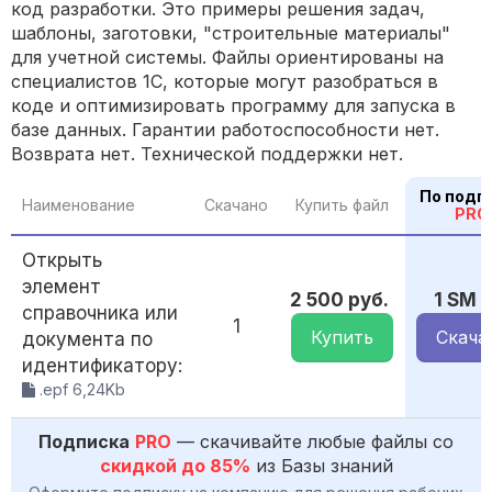
код разработки. Это примеры решения задач,
шаблоны, заготовки, "строительные материалы"
для учетной системы. Файлы ориентированы на
специалистов 1С, которые могут разобраться в
коде и оптимизировать программу для запуска в
базе данных. Гарантии работоспособности нет.
Возврата нет. Технической поддержки нет.
По подп
Наименование
Скачано
Купить файл
PRO
Открыть
элемент
2 500 руб.
1 SM
справочника или
1
Купить
Скача
документа по
идентификатору:
.epf 6,24Kb
Подписка
PRO
— скачивайте любые файлы со
скидкой до 85%
из Базы знаний