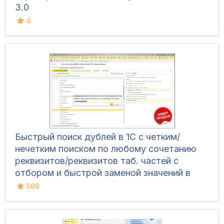
3.0
4
Быстрый поиск дублей в 1С с четким/
нечетким поиском по любому сочетанию
реквизитов/реквизитов таб. частей с
отбором и быстрой заменой значений в
ЛЮБЫХ базах 8.1-8.3 (УТ 10.3, БП 2, ЗУП
589
2.5, КА 1.1, УТ 11, БП 3, УНФ 1.6/3.0, КА 2,
ЗУП 3 и т.д.)