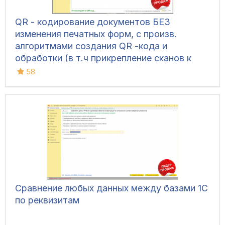
QR - кодирование документов БЕЗ
изменения печатных форм, с произв.
алгоритмами создания QR -кода и
обработки (в т.ч прикрепление сканов к
документам) для УТ 11 (все), ERP 2, КА 2,
58
Розница 2, УНФ 1.6/3.0, БП 3, ЗУП 3
Сравнение любых данных между базами 1С
по реквизитам