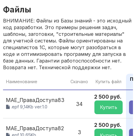
Файлы
ВНИМАНИЕ: Файлы из Базы знаний - это исходный
код разработки. Это примеры решения задач,
шаблоны, заготовки, "строительные материалы"
для учетной системы. Файлы ориентированы на
специалистов 1С, которые могут разобраться в
коде и оптимизировать программу для запуска в
базе данных. Гарантии работоспособности нет.
Возврата нет. Технической поддержки нет.
По
Наименование
Скачано
Купить файл
2 500 руб.
МАЕ_ПраваДоступа83
34
.epf 9,14Kb ver:1.0
Купить
2 500 руб.
МАЕ_ПраваДоступа82
3
.epf 10,65Kb
Купить