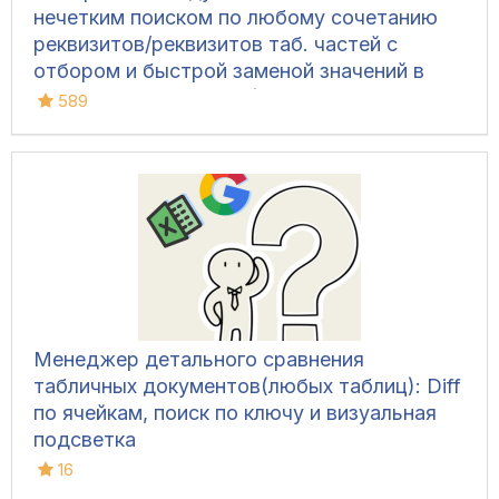
нечетким поиском по любому сочетанию
реквизитов/реквизитов таб. частей с
отбором и быстрой заменой значений в
ЛЮБЫХ базах 8.1-8.3 (УТ 10.3, БП 2, ЗУП
589
2.5, КА 1.1, УТ 11, БП 3, УНФ 1.6/3.0, КА 2,
ЗУП 3 и т.д.)
Менеджер детального сравнения
табличных документов(любых таблиц): Diff
по ячейкам, поиск по ключу и визуальная
подсветка
16