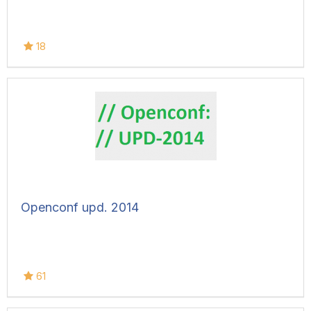
18
Openconf upd. 2014
61