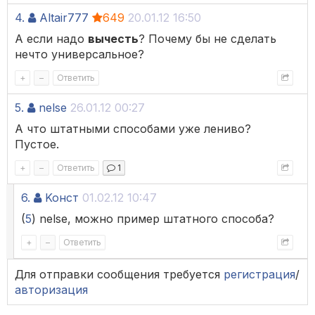
4.
Altair777
649
20.01.12 16:50
А если надо
вычесть
? Почему бы не сделать
нечто универсальное?
+
–
Ответить
5.
nelse
26.01.12 00:27
А что штатными способами уже лениво?
Пустое.
+
–
Ответить
1
6.
Koнст
01.02.12 10:47
(
5
) nelse, можно пример штатного способа?
+
–
Ответить
Для отправки сообщения требуется
регистрация
/
авторизация