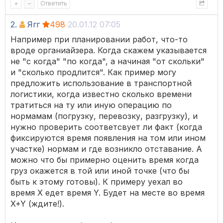
+
–
Ответить
2.
Ягг
498
20.01.12 07:05
Например при планировании работ, что-то
вроде органиайзера. Когда скажем указывается
не "с когда" "по когда", а начиная "от скольки"
и "сколько продлится". Как пример могу
предложить использование в транспортной
логистики, когда известно сколько времени
тратиться на ту или иную операцию по
нормамам (погрузку, перевозку, разгрузку), и
нужно проверить соответсвует ли факт (когда
фиксируются время появления на том или ином
участке) нормам и где возникло отставание. А
можно что бы примерно оценить время когда
груз окажется в той или иной точке (что бы
быть к этому готовы). К примеру уехал во
время Х едет время Y. Будет на месте во время
X+Y (ждите!).