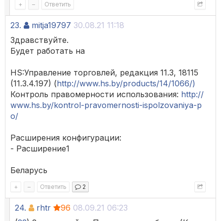
+
–
Ответить
23.
mitja19797
30.08.21 11:18
Здравствуйте.
Будет работать на
HS:Управление торговлей, редакция 11.3, 18115
(11.3.4.197) (
http://www.hs.by/products/14/1066/)
Контроль правомерности использования:
http://
www.hs.by/kontrol-pravomernosti-ispolzovaniya-p
o/
Расширения конфигурации:
- Расширение1
Беларусь
+
–
Ответить
2
24.
rhtr
96
08.09.21 06:23