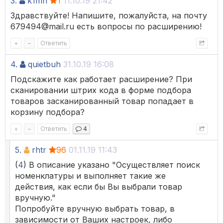
3.
k1mn
1
11.10.19 21:42
Здравствуйте! Напишите, пожалуйста, на почту
679494@mail.ru есть вопросы по расширению!
+
–
Ответить
4.
quietbuh
31.10.19 16:08
Подскажите как работает расширение? При
сканировании штрих кода в форме подбора
товаров засканированный товар попадает в
корзину подбора?
+
–
Ответить
4
5.
rhtr
96
01.11.19 11:43
(
4
) В описание указано "Осуществляет поиск
номенклатуры и выполняет такие же
действия, как если бы Вы выбрали товар
вручную."
Попробуйте вручную выбрать товар, в
зависимости от Ваших настроек, либо