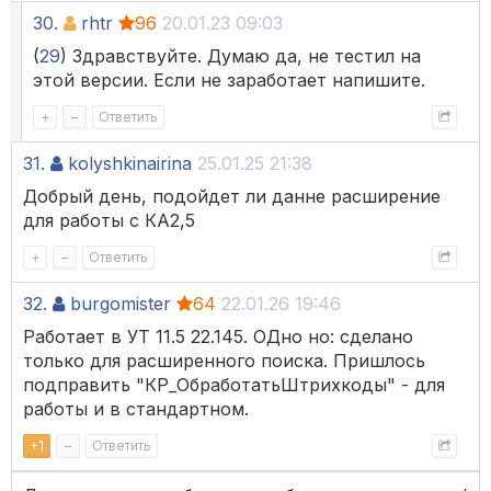
30.
rhtr
96
20.01.23 09:03
(
29
) Здравствуйте. Думаю да, не тестил на
этой версии. Если не заработает напишите.
+
–
Ответить
31.
kolyshkinairina
25.01.25 21:38
Добрый день, подойдет ли данне расширение
для работы с КА2,5
+
–
Ответить
32.
burgomister
64
22.01.26 19:46
Работает в УТ 11.5 22.145. ОДно но: сделано
только для расширенного поиска. Пришлось
подправить "КР_ОбработатьШтрихкоды" - для
работы и в стандартном.
+
1
–
Ответить