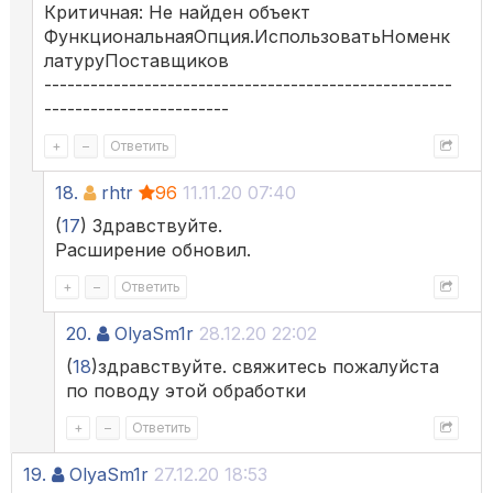
Критичная: Не найден объект
ФункциональнаяОпция.ИспользоватьНоменк
латуруПоставщиков
-----------------------------------------------------
------------------------
+
–
Ответить
18.
rhtr
96
11.11.20 07:40
(
17
) Здравствуйте.
Расширение обновил.
+
–
Ответить
20.
OlyaSm1r
28.12.20 22:02
(
18
)здравствуйте. свяжитесь пожалуйста
по поводу этой обработки
+
–
Ответить
19.
OlyaSm1r
27.12.20 18:53