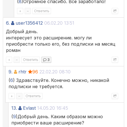
(
8
)Огромное спасибо. Всё заработало!
+
–
Ответить
6.
user1356412
06.02.20 13:51
Добрый день.
интересует это расширение. могу ли
приобрести только его, без подписки на месяц
роман
+
–
Ответить
3
9.
rhtr
96
22.02.20 08:10
(
6
) Здравствуйте. Конечно можно, никакой
подписки не требуется.
+
–
Ответить
13.
Evlast
14.05.20 16:45
(
9
)Добрый день. Каким образом можно
приобрести ваше расширение?