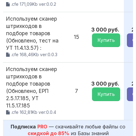
.cfe 171,09Kb ver:0.0.2
Используем сканер
штрихкодов в
3 000 руб.
2
подборе товаров
15
Купить
С
(Обновлено, тест на
УТ 11.4.13.57) :
.cfe 168,46Kb ver:0.0.3
Используем сканер
штрихкодов в
подборе товаров
3 000 руб.
2
(Обновлено, ЕРП
7
Купить
С
2.5.17.185, УТ
11.5.17.185
.cfe 162,81Kb ver:0.0.4
Подписка
PRO
— скачивайте любые файлы со
скидкой до 85%
из Базы знаний