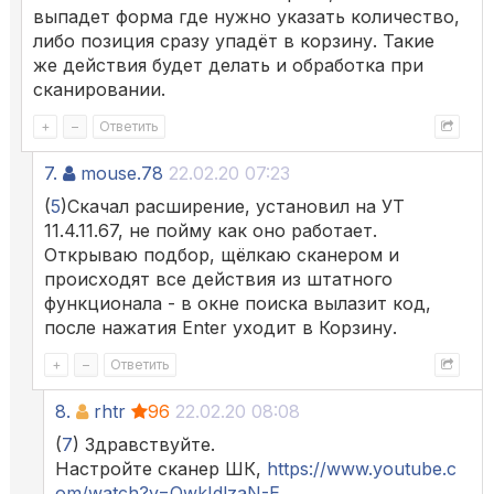
выпадет форма где нужно указать количество,
либо позиция сразу упадёт в корзину. Такие
же действия будет делать и обработка при
сканировании.
+
–
Ответить
7.
mouse.78
22.02.20 07:23
(
5
)Скачал расширение, установил на УТ
11.4.11.67, не пойму как оно работает.
Открываю подбор, щёлкаю сканером и
происходят все действия из штатного
функционала - в окне поиска вылазит код,
после нажатия Enter уходит в Корзину.
+
–
Ответить
8.
rhtr
96
22.02.20 08:08
(
7
) Здравствуйте.
Настройте сканер ШК,
https://www.youtube.c
om/watch?v=QwkIdlzaN-E