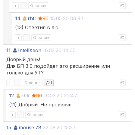
+
–
Ответить
14.
rhtr
96
15.05.20 06:47
(
13
) Ответил в л.с.
+
–
Ответить
11.
IntellXeon
16.03.20 14:00
Добрый день!
Для БП 3.0 подойдет это расширение или
только для УТ?
+
–
Ответить
1
12.
rhtr
96
16.03.20 20:47
(
11
) Добрый. Не проверял.
+
–
Ответить
15.
mouse.78
22.08.20 15:27