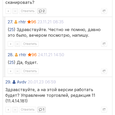
сканировать?
+
–
Ответить
2
27.
rhtr
96
23.11.21 08:35
(
25
) Здравствуйте. Честно не помню, давно
это было, вечером посмотрю, напишу.
+
–
Ответить
28.
rhtr
96
24.11.21 14:50
(
25
) Да, будет.
+
–
Ответить
29.
Avdv
20.01.23 06:59
Здравствуйте, а на этой версии работать
будет? Управление торговлей, редакция 11
(11.4.14.181)
+
–
Ответить
1