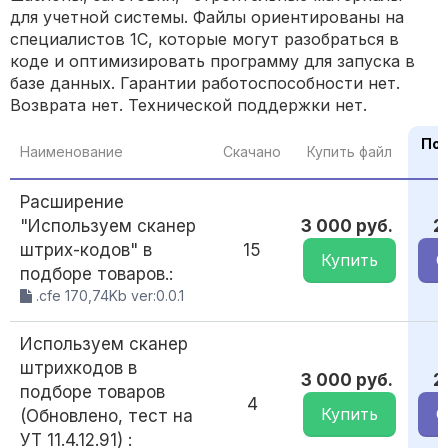
для учетной системы. Файлы ориентированы на
специалистов 1С, которые могут разобраться в
коде и оптимизировать программу для запуска в
базе данных. Гарантии работоспособности нет.
Возврата нет. Технической поддержки нет.
По 
Наименование
Скачано
Купить файл
Расширение
"Используем сканер
3 000 руб.
2
штрих-кодов" в
15
Купить
С
подборе товаров.:
.cfe 170,74Kb ver:0.0.1
Используем сканер
штрихкодов в
3 000 руб.
2
подборе товаров
4
Купить
С
(Обновлено, тест на
УТ 11.4.12.91) :