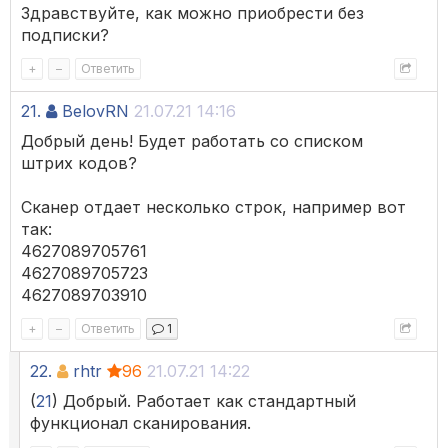
Здравствуйте, как можно приобрести без
подписки?
+
–
Ответить
21.
BelovRN
21.07.21 14:16
Добрый день! Будет работать со списком
штрих кодов?
Сканер отдает несколько строк, например вот
так:
4627089705761
4627089705723
4627089703910
+
–
Ответить
1
22.
rhtr
96
21.07.21 14:22
(
21
) Добрый. Работает как стандартный
функционал сканирования.