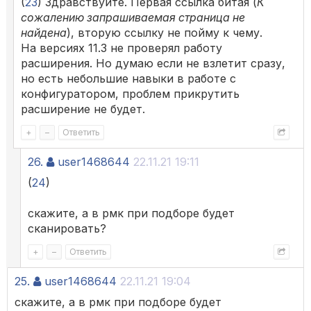
(
23
) Здравствуйте. Первая ссылка битая (
К
сожалению запрашиваемая страница не
найдена
), вторую ссылку не пойму к чему.
На версиях 11.3 не проверял работу
расширения. Но думаю если не взлетит сразу,
но есть небольшие навыки в работе с
конфигуратором, проблем прикрутить
расширение не будет.
+
–
Ответить
26.
user1468644
22.11.21 19:11
(
24
)
скажите, а в рмк при подборе будет
сканировать?
+
–
Ответить
25.
user1468644
22.11.21 19:04
скажите, а в рмк при подборе будет