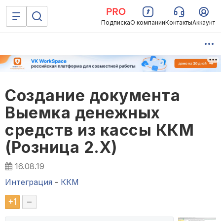
Подписка
О компании
Контакты
Аккаунт
Создание документа
Выемка денежных
средств из кассы ККМ
(Розница 2.Х)
16.08.19
Интеграция
-
ККМ
+
1
–