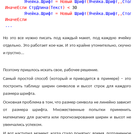
	Ячейка.Шрифт 
=
Новый
 Шрифт
(
Ячейка.Шрифт
,
,
Стол
ИначеЕсли
 СтрДлина
(
Текст
)
<
30
	Ячейка.Шрифт 
=
Новый
 Шрифт
(
Ячейка.Шрифт
,
,
Стол
ИначеЕсли
Но это все нужно писать под каждый макет, под каждую ячейку
отдельно. Это работает кое-как. И это крайне утомительно, скучно
и грустно...
Поэтому пришлось искать свое, рабочее решение.
Самый простой способ (который и приводится в примере) – это
построить таблицу ширин символов и высот строк для каждого
размера шрифта.
Основная проблема в том, что размер символа не линейно зависит
от размера шрифта. Множественные попытки применить
математику для расчета или прогнозирования ширин и высот не
увенчались успехом.
И вот наступил момент, когда стало понятно: время, потраченное