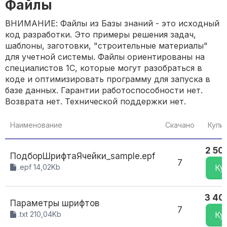
Файлы
ВНИМАНИЕ: Файлы из Базы знаний - это исходный
код разработки. Это примеры решения задач,
шаблоны, заготовки, "строительные материалы"
для учетной системы. Файлы ориентированы на
специалистов 1С, которые могут разобраться в
коде и оптимизировать программу для запуска в
базе данных. Гарантии работоспособности нет.
Возврата нет. Технической поддержки нет.
Наименование
Скачано
Купи
2 50
ПодборШрифтаЯчейки_sample.epf
7
.epf 14,02Kb
Ку
3 40
Параметры шрифтов
7
.txt 210,04Kb
Ку