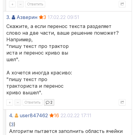
+
–
Ответить
3.
Азверин
3
17.02.22 09:51
Скажите, а если перенос текста разделяет
слово на две части, ваше решение поможет?
Например,
"пишу текст про трактор
иста и перенос криво вы
шел".
А хочется иногда красиво:
"пишу текст про
тракториста и перенос
криво вышел".
+
–
Ответить
2
4.
user847462
16
22.02.22 17:11
(
3
)
Алгоритм пытается заполнить область ячейки