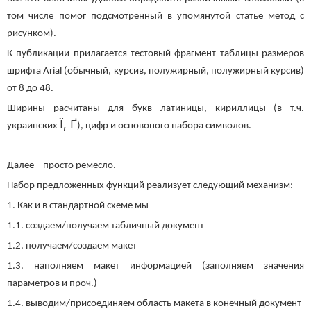
том числе помог подсмотренный в упомянутой статье метод с
рисунком).
К публикации прилагается тестовый фрагмент таблицы размеров
шрифта Arial (обычный, курсив, полужирный, полужирный курсив)
от 8 до 48.
Ширины расчитаны для букв латиницы, кириллицы (в т.ч.
Ї, Ґ
украинских
), цифр и основоного набора символов.
Далее – просто ремесло.
Набор предложенных функций реализует следующий механизм:
1. Как и в стандартной схеме мы
1.1. создаем/получаем табличный документ
1.2. получаем/создаем макет
1.3. наполняем макет информацией (заполняем значения
параметров и проч.)
1.4. выводим/присоединяем область макета в конечный документ