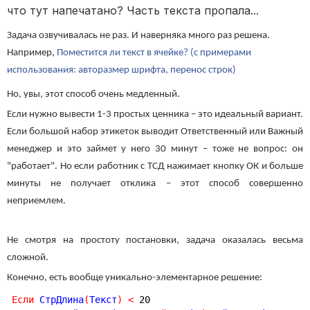
что тут напечатано? Часть текста пропала...
Задача озвучивалась не раз. И наверняка много раз решена.
Например,
Поместится ли текст в ячейке? (с примерами
использования: авторазмер шрифта, перенос строк)
Но, увы, этот способ очень медленный.
Если нужно вывести 1-3 простых ценника – это идеальный вариант.
Если большой набор этикеток выводит Ответственный или Важный
менеджер и это займет у него 30 минут – тоже не вопрос: он
"работает". Но если работник с ТСД нажимает кнопку ОК и больше
минуты не получает отклика – этот способ совершенно
неприемлем.
Не смотря на простоту постановки, задача оказалась весьма
сложной.
Конечно, есть вообще уникально-элементарное решение:
Если
 СтрДлина
(
Текст
)
<
20