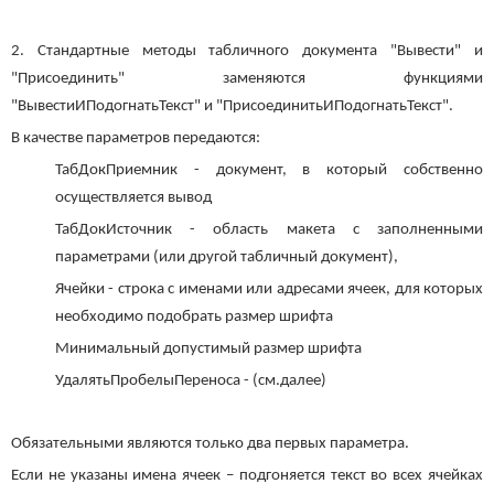
2. Стандартные методы табличного документа "Вывести" и
"Присоединить" заменяются функциями
"ВывестиИПодогнатьТекст" и "ПрисоединитьИПодогнатьТекст".
В качестве параметров передаются:
ТабДокПриемник - документ, в который собственно
осуществляется вывод
ТабДокИсточник - область макета с заполненными
параметрами (или другой табличный документ),
Ячейки - строка с именами или адресами ячеек, для которых
необходимо подобрать размер шрифта
Минимальный допустимый размер шрифта
УдалятьПробелыПереноса - (см.далее)
Обязательными являются только два первых параметра.
Если не указаны имена ячеек – подгоняется текст во всех ячейках