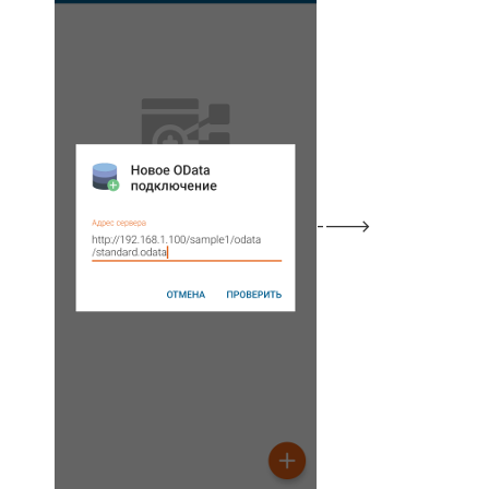
---->