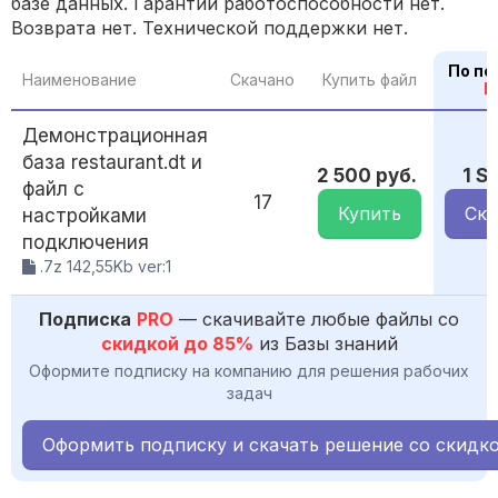
базе данных. Гарантии работоспособности нет.
Возврата нет. Технической поддержки нет.
По по
Наименование
Скачано
Купить файл
P
Демонстрационная
база restaurant.dt и
2 500 руб.
1 S
файл с
17
Купить
Ска
настройками
подключения
.7z 142,55Kb ver:1
Подписка
PRO
— скачивайте любые файлы со
скидкой до 85%
из Базы знаний
Оформите подписку на компанию для решения рабочих
задач
Оформить подписку и скачать решение со скидк