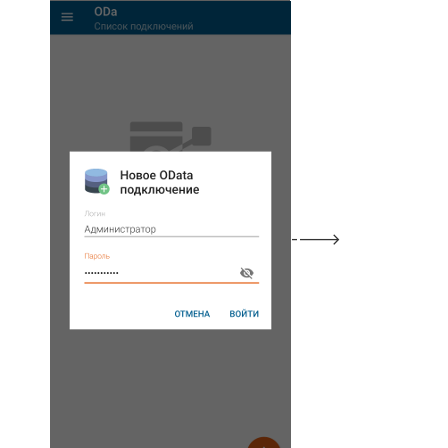
---->