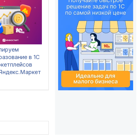
лируем
разование в 1С
ркетплейсов
 Яндекс.Маркет