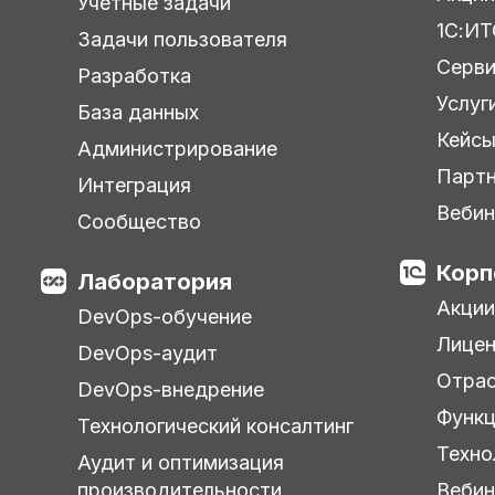
Учетные задачи
1С:ИТ
Задачи пользователя
Серв
Разработка
Услуг
База данных
Кейс
Администрирование
Парт
Интеграция
Веби
Сообщество
Корп
Лаборатория
Акции
DevOps-обучение
Лицен
DevOps-аудит
Отра
DevOps-внедрение
Функц
Технологический консалтинг
Техно
Аудит и оптимизация
производительности
Веби