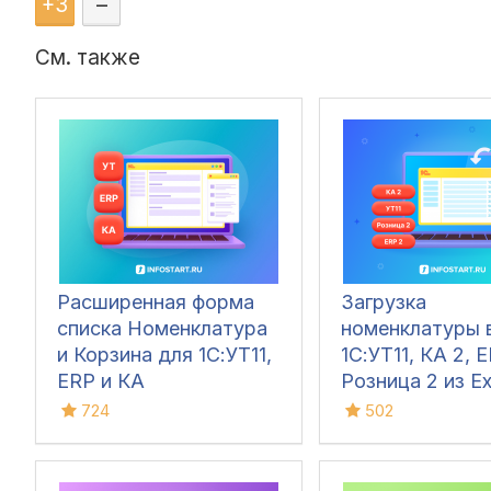
+
3
–
См. также
Расширенная форма
Загрузка
списка Номенклатура
номенклатуры 
и Корзина для 1С:УТ11,
1С:УТ11, КА 2, E
ERP и КА
Розница 2 из Ex
Дополнительн
724
502
реквизиты и св
характеристики
картинки, цены