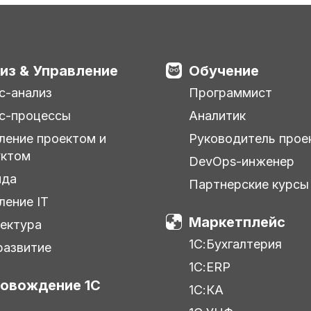
из & Управление
Обучение
с-анализ
Программист
с-процессы
Аналитик
ление проектом и
Руководитель прое
уктом
DevOps-инженер
нда
Партнерские курсы
ление IT
Маркетплейс
ектура
1С:Бухгалтерия
азвитие
1С:ERP
овождение 1С
1С:КА