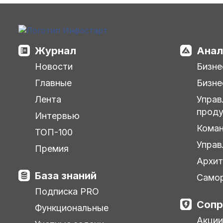
Журнал
Анал
Новости
Бизне
Главные
Бизне
Лента
Управ
прод
Интервью
Кома
ТОП-100
Управ
Премия
Архит
База знаний
Самор
Подписка PRO
Сопр
Функциональные
Акции