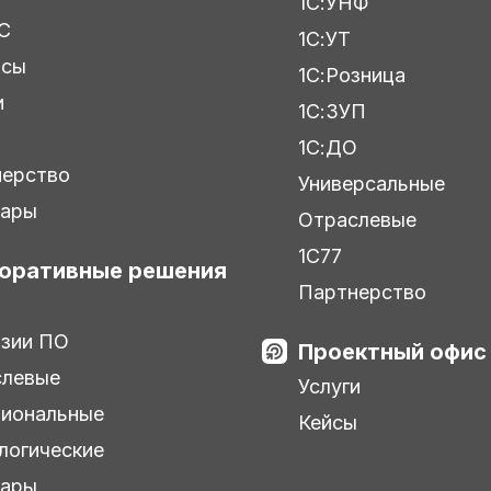
1С:УНФ
С
1С:УТ
исы
1С:Розница
и
1С:ЗУП
ы
1С:ДО
нерство
Универсальные
нары
Отраслевые
1С77
оративные решения
Партнерство
зии ПО
Проектный офис
слевые
Услуги
иональные
Кейсы
логические
нары