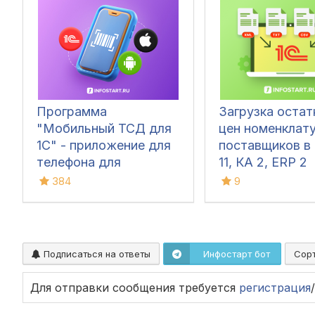
остатки
Программа
Загрузка остат
"Мобильный ТСД для
цен номенклат
1С" - приложение для
поставщиков в 
телефона для
11, КА 2, ERP 2
инвентаризации и
384
9
сбора штрихкодов для
iOS и Android
Подписаться на ответы
Инфостарт бот
Сор
Для отправки сообщения требуется
регистрация
/