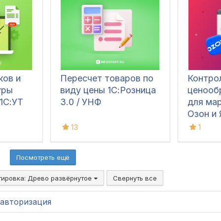
Excel, yml, ods, ots, csv
для УТ 10.3, УТ 11
(все), БП 3, КА 2, ERP
2, УНФ 1.6/3.0,
Розница 2/3.0
ков и
Пересчет товаров по
Контро
уры
виду цены 1С:Розница
ценооб
1С:УТ
3.0 / УНФ
для ма
Озон и
по API
13
1
Посмотреть ещё
тировка:
Древо развёрнутое
Свернуть все
авторизация