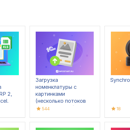
Загрузка
Synchro
в
номенклатуры c
RP 2,
картинками
cel.
(несколько потоков
ые
одновременно) и
544
18
едения,
сопутствующими
,
данными в базу и
,
любые документы из