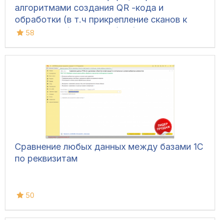
алгоритмами создания QR -кода и
обработки (в т.ч прикрепление сканов к
документам) для УТ 11 (все), ERP 2, КА 2,
58
Розница 2, УНФ 1.6/3.0, БП 3, ЗУП 3
Сравнение любых данных между базами 1С
по реквизитам
50