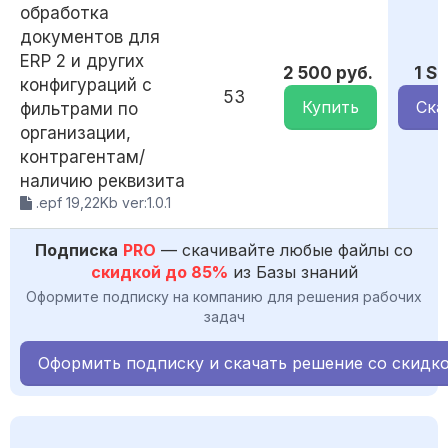
обработка
документов для
ERP 2 и других
2 500 руб.
1 S
конфигураций с
53
Купить
Ска
фильтрами по
организации,
контрагентам/
наличию реквизита
.epf 19,22Kb ver:1.0.1
Подписка
PRO
— скачивайте любые файлы со
скидкой до 85%
из Базы знаний
Оформите подписку на компанию для решения рабочих
задач
Оформить подписку и скачать решение со скидк