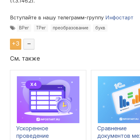
(1.3.146.2).
Вступайте в нашу телеграмм-группу
Инфостарт
ВРег
ТРег
преобразование
букв
+
3
–
См. также
Ускоренное
Сравнение
проведение
документов м