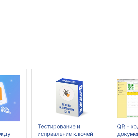
Тестирование и
QR - к
ежду
исправление ключей
докуме