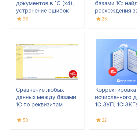
документов в 1С (x4),
базами 1С: най
устранение ошибок
расхождения з
60/62 счетов и зачет
кликов
96
25
авансов (Бухгалтерия
3.0)
Сравнение любых
Корректировк
данных между базами
исчисленного д
1С по реквизитам
1С:ЗУП, 1C:ЗКГ
50
22