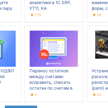
дите
аналитики в 1С ERP,
измене
а пару
УТ11, КА
форм, с
алгори
770
58
QR -ко
(в т.ч 
сканов
для УТ 1
КА 2, Р
1.6/3.0
а НДФЛ
Перенос остатков
Устран
ля
между счетами:
расхож
У
исправить, списать
регист
остатки по счетам в
(регл) 
1С
учета 
4
53
УПП 1.3 