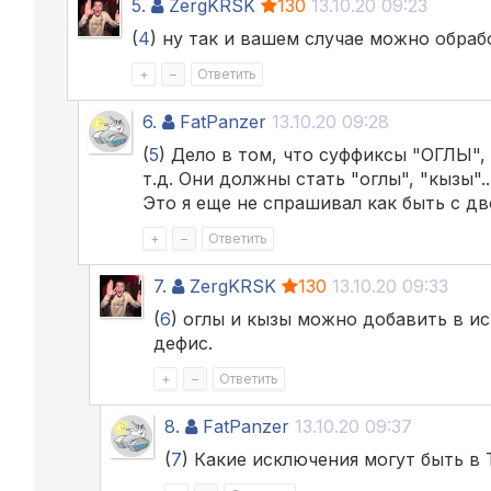
5.
ZergKRSK
130
13.10.20 09:23
(
4
) ну так и вашем случае можно обраб
+
–
Ответить
6.
FatPanzer
13.10.20 09:28
(
5
) Дело в том, что суффиксы "ОГЛЫ",
т.д. Они должны стать "оглы", "кызы"..
Это я еще не спрашивал как быть с 
+
–
Ответить
7.
ZergKRSK
130
13.10.20 09:33
(
6
) оглы и кызы можно добавить в и
дефис.
+
–
Ответить
8.
FatPanzer
13.10.20 09:37
(
7
) Какие исключения могут быть в