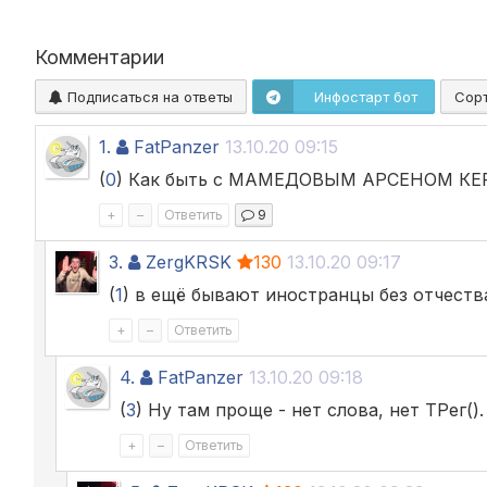
Комментарии
Подписаться на ответы
Инфостарт бот
Сор
1.
FatPanzer
13.10.20 09:15
(
0
) Как быть с МАМЕДОВЫМ АРСЕНОМ К
+
–
Ответить
9
3.
ZergKRSK
130
13.10.20 09:17
(
1
) в ещё бывают иностранцы без отчеств
+
–
Ответить
4.
FatPanzer
13.10.20 09:18
(
3
) Ну там проще - нет слова, нет ТРег().
+
–
Ответить