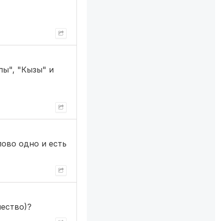
лы", "Кызы" и
ово одно и есть
чество)?