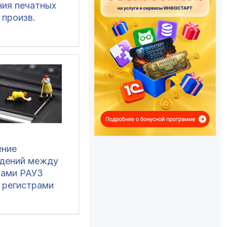
ния печатных
 произв.
тмами создания
да и обработки
прикрепление
 к документам)
1 (все), ERP 2,
озница 2, УНФ
, БП 3, ЗУП 3
ение
дений между
рами РАУЗ
и регистрами
ТМЦ, НЗП в
и КА 1.1