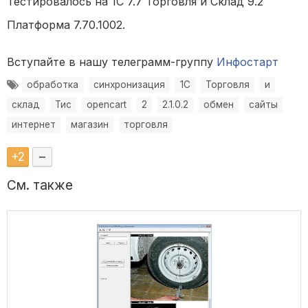
Тестировалось на 1С 7.7 Торговля и Склад 9.2
Платформа 7.70.1002.
Вступайте в нашу телеграмм-группу
Инфостарт
обработка
синхронизация
1C
Торговля
и
склад
Тис
opencart
2
2.1.0.2
обмен
сайты
интернет
магазин
торговля
+
2
–
См. также