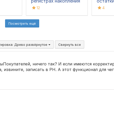
регистрах накопления
остатки
(с детализацией до
1С
12
4
документов) в 1С
Посмотреть ещё
тировка:
Древо развёрнутое
Свернуть все
зыПокупателей, ничего так? И если имеются корректи
, извините, записать в РН. А этот функционал для че