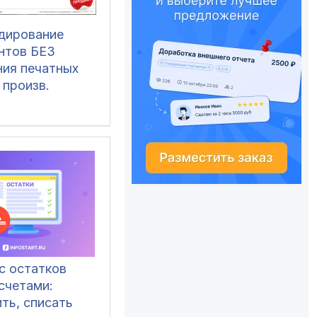
одирование
нтов БЕЗ
ния печатных
 произв.
тмами создания
да и обработки
прикрепление
 к документам)
1 (все), ERP 2,
озница 2, УНФ
, БП 3, ЗУП 3
с остатков
счетами:
ть, списать