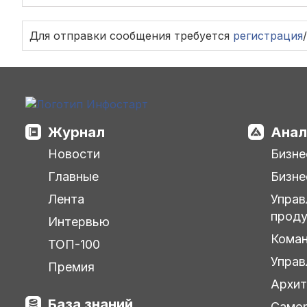
Для отправки сообщения требуется
регистрация
/
Журнал
Анал
Новости
Бизне
Главные
Бизне
Лента
Управ
прод
Интервью
Кома
ТОП-100
Управ
Премия
Архит
База знаний
Самор