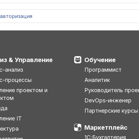
авторизация
из & Управление
Обучение
с-анализ
Программист
с-процессы
Аналитик
ление проектом и
Руководитель прое
уктом
DevOps-инженер
нда
Партнерские курсы
ление IT
Маркетплейс
ектура
1С:Бухгалтерия
азвитие