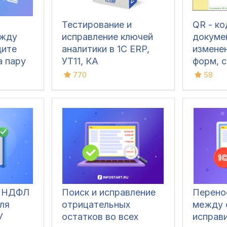
Тестирование и
QR - к
ежду
исправление ключей
докуме
дите
аналитики в 1С ERP,
измене
а пару
УТ11, КА
форм, с
алгори
770
58
QR -ко
(в т.ч 
сканов
для УТ 1
КА 2, Р
1.6/3.0
а НДФЛ
Поиск и исправление
Перено
ля
отрицательных
между 
У
остатков во всех
исправи