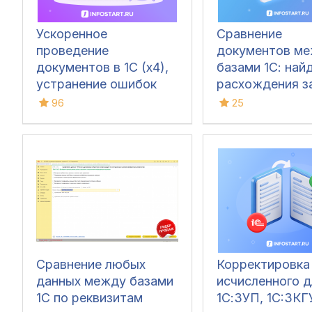
Ускоренное
Сравнение
проведение
документов м
документов в 1С (x4),
базами 1С: най
устранение ошибок
расхождения з
60/62 счетов и зачет
кликов
96
25
авансов (Бухгалтерия
3.0)
Сравнение любых
Корректировк
данных между базами
исчисленного д
1С по реквизитам
1С:ЗУП, 1C:ЗКГ