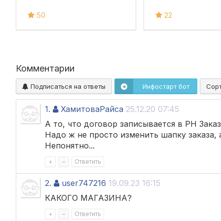
50
22
Комментарии
Подписаться на ответы
Инфостарт бот
Сор
1.
ХамитоваРайса
25.12.20 07:45
А то, что договор записывается в РН Зака
Надо ж не просто изменить шапку заказа, а
Непонятно...
+
–
Ответить
2.
user747216
19.09.23 16:15
КАКОГО МАГАЗИНА?
+
–
Ответить