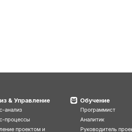
из & Управление
Обучение
с-анализ
Программист
с-процессы
Аналитик
ление проектом и
Руководитель прое