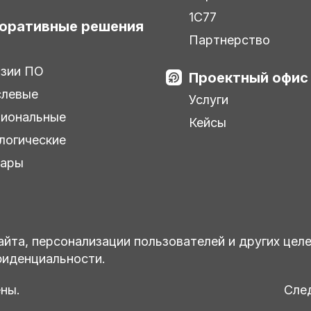
1С77
оративные решения
Партнерство
зии ПО
Проектный офис
слевые
Услуги
иональные
Кейсы
логические
нары
айта, персонализации пользователей и других цел
фиденциальности.
ны.
След