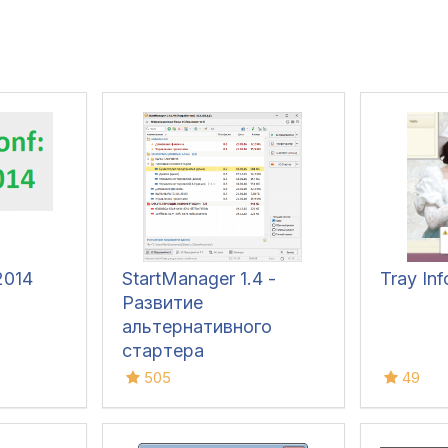
2014
StartManager 1.4 -
Tray In
Развитие
альтернативного
стартера
505
49