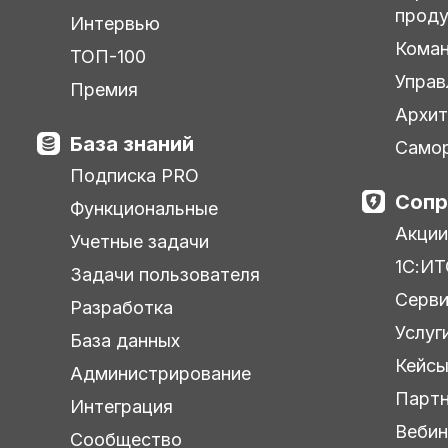
прод
Интервью
Кома
ТОП-100
Управ
Премия
Архит
База знаний
Самор
Подписка PRO
Сопр
Функциональные
Акции
Учетные задачи
1С:ИТ
Задачи пользователя
Серв
Разработка
Услуг
База данных
Кейс
Администрирование
Парт
Интеграция
Веби
Сообщество