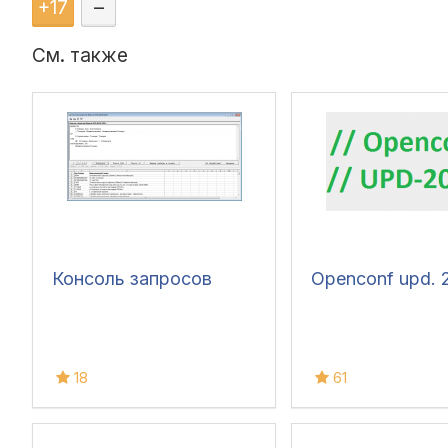
+
17
–
См. также
Консоль запросов
Openconf upd. 
18
61