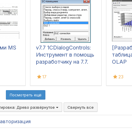
ами MS
v7.7 1CDialogControls:
[Разра
Инструмент в помощь
таблица
разработчику на 7.7.
OLAP
17
23
Посмотреть ещё
тировка:
Древо развёрнутое
Свернуть все
авторизация