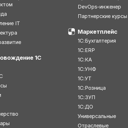
уктом
DevOps-инженер
нда
Партнерские курсы
ление IT
Маркетплейс
ектура
1С:Бухгалтерия
азвитие
1С:ERP
овождение 1С
1С:КА
1С:УНФ
С
1С:УТ
исы
1С:Розница
и
1С:ЗУП
ы
1С:ДО
нерство
Универсальные
нары
Отраслевые