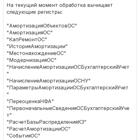
На текущий момент обработка вычищает
следующие регистры:
"АмортизацияОбъектовОС"
"АмортизацияОС"
"КапРемонтОС"
"ИсторияАмортизации"
"МестонахождениеОС"
"МодернизацияОС"
"НачислениеАмортизацииОСБухгалтерскийУчет
"
"НачислениеАмортизацииОСНУ"
"ПараметрыАмортизацииОСБухгалтерскийУчет
"
"ПереоценкаНФА"
"ПервоначальныеСведенияОСБухгалтерскийУче
т"
"РасчетБазыРаспределенияКЗ"
"РасчетАмортизацииОС"
"СобытияОС"