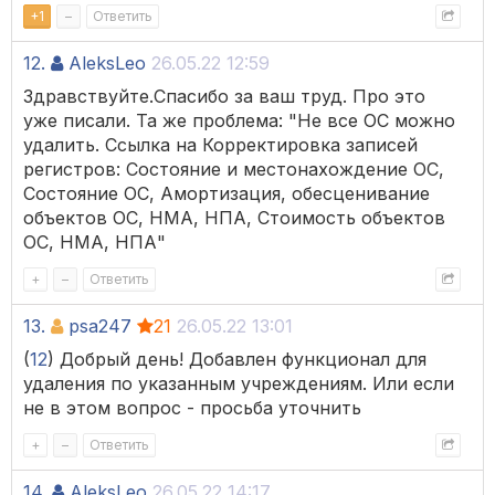
+
1
–
Ответить
12.
AleksLeo
26.05.22 12:59
Здравствуйте.Спасибо за ваш труд. Про это
уже писали. Та же проблема: "Не все ОС можно
удалить. Ссылка на Корректировка записей
регистров: Состояние и местонахождение ОС,
Состояние ОС, Амортизация, обесценивание
объектов ОС, НМА, НПА, Стоимость объектов
ОС, НМА, НПА"
+
–
Ответить
13.
psa247
21
26.05.22 13:01
(
12
) Добрый день! Добавлен функционал для
удаления по указанным учреждениям. Или если
не в этом вопрос - просьба уточнить
+
–
Ответить
14.
AleksLeo
26.05.22 14:17