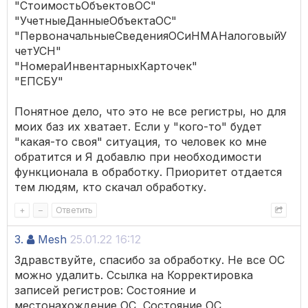
"СтоимостьОбъектовОС"
"УчетныеДанныеОбъектаОС"
"ПервоначальныеСведенияОСиНМАНалоговыйУ
четУСН"
"НомераИнвентарныхКарточек"
"ЕПСБУ"
Понятное дело, что это не все регистры, но для
моих баз их хватает. Если у "кого-то" будет
"какая-то своя" ситуация, то человек ко мне
обратится и Я добавлю при необходимости
функционала в обработку. Приоритет отдается
тем людям, кто скачал обработку.
+
–
Ответить
3.
Mesh
25.01.22 16:12
Здравствуйте, спасибо за обработку. Не все ОС
можно удалить. Ссылка на Корректировка
записей регистров: Состояние и
местонахождение ОС, Состояние ОС,