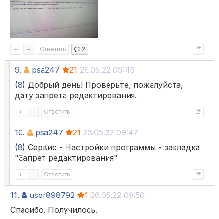
+
–
Ответить
2
9.
psa247
21
26.05.22 09:46
(
8
) Добрый день! Проверьте, пожалуйста,
дату запрета редактирования.
+
–
Ответить
10.
psa247
21
26.05.22 09:47
(
8
) Сервис - Настройки программы - закладка
"Запрет редактирования"
+
–
Ответить
11.
user898792
1
26.05.22 09:50
Спасибо. Получилось.