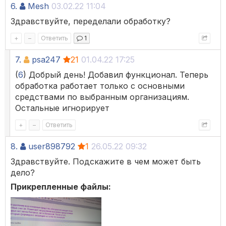
6.
Mesh
03.02.22 11:04
Здравствуйте, переделали обработку?
+
–
Ответить
1
7.
psa247
21
01.04.22 17:25
(
6
) Добрый день! Добавил функционал. Теперь
обработка работает только с основными
средствами по выбранным организациям.
Остальные игнорирует
+
–
Ответить
8.
user898792
1
26.05.22 09:32
Здравствуйте. Подскажите в чем может быть
дело?
Прикрепленные файлы: