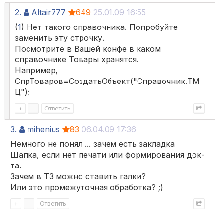
2.
Altair777
649
25.01.09 16:55
(
1
) Нет такого справочника. Попробуйте
заменить эту строчку.
Посмотрите в Вашей конфе в каком
справочнике Товары хранятся.
Например,
СпрТоваров=СоздатьОбъект("Справочник.ТМ
Ц");
+
–
Ответить
3.
mihenius
83
06.04.09 17:36
Немного не понял ... зачем есть закладка
Шапка, если нет печати или формирования док-
та.
Зачем в ТЗ можно ставить галки?
Или это промежуточная обработка? ;)
+
–
Ответить