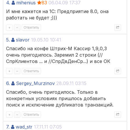
4.
mihenius
83
06.04.09 17:37
И мне кажется на 1С: Предприятие 8.0, она
работать не будет ;)))
+
–
Ответить
5.
slavor
19.05.10 10:41
Спасибо на конфе Штрих-М Кассир 1,9,0,3
очень пригодилось. Заремил 2 строки (//
СпрКлиентов ... и //СпрДвДенСр...) и все ОК
+
–
Ответить
6.
Sergey_Murzinov
28.09.11 03:15
Спасибо, очень пригодилось. Только в
конкретных условиях пришлось добавить
поиск и исключение дубликатов транзакций.
+
–
Ответить
7.
wad_str
17.11.11 07:05