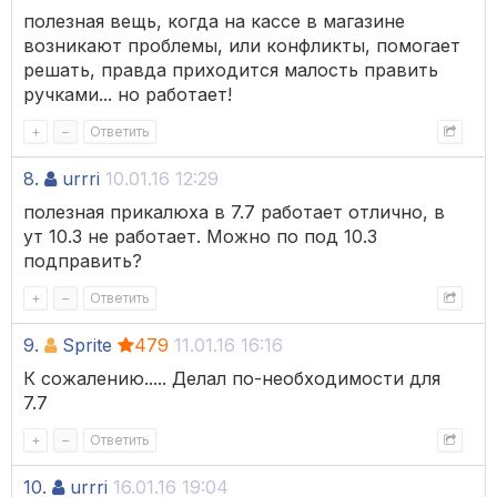
полезная вещь, когда на кассе в магазине
возникают проблемы, или конфликты, помогает
решать, правда приходится малость править
ручками... но работает!
+
–
Ответить
8.
urrri
10.01.16 12:29
полезная прикалюха в 7.7 работает отлично, в
ут 10.3 не работает. Можно по под 10.3
подправить?
+
–
Ответить
9.
Sprite
479
11.01.16 16:16
К сожалению..... Делал по-необходимости для
7.7
+
–
Ответить
10.
urrri
16.01.16 19:04