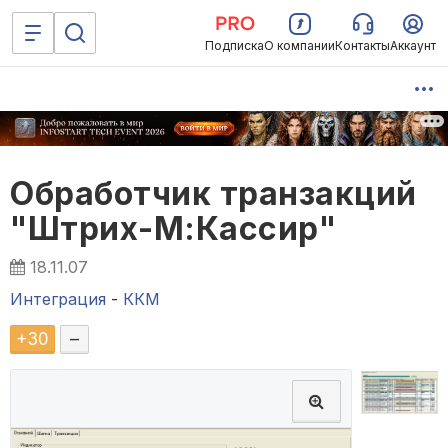
Подписка
О компании
Контакты
Аккаунт
Обработчик транзакций
"Штрих-М:Кассир"
18.11.07
Интеграция
-
ККМ
+
30
–