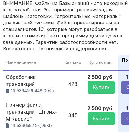
ВНИМАНИЕ: Файлы из Базы знаний - это исходный
код разработки. Это примеры решения задач,
шаблоны, заготовки, "строительные материалы"
для учетной системы. Файлы ориентированы на
специалистов 1С, которые могут разобраться в
коде и оптимизировать программу для запуска в
базе данных. Гарантии работоспособности нет.
Возврата нет. Технической поддержки нет.
По 
Наименование
Скачано
Купить файл
Обработчик
2 500 руб.
1 
транзакций
478
Купить
Ск
.1195394159 448,00Kb
Пример файла
2 500 руб.
1 
транзакций "Штрих-
345
Купить
Ск
М:Кассир"
.1195396552 24,96Kb