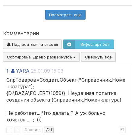
Посмотреть ещё
Комментарии
Подписаться на ответы
Инфостарт бот
Сортировка:
Древо развёрнутое
Свернуть все
1.
YARA
25.01.09 15:03
СпрТоваров=СоздатьОбъект("Справочник.Номе
нклатура");
{D:\BAZA\FO .ERT(1059)}: Неудачная попытка
создания объекта (Справочник.Номенклатура)
Не работает....Что делать ? А уж больно
хочется .... ;-)))
+
–
Ответить
1