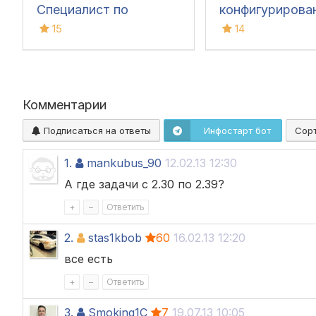
Специалист по
конфигурирова
платформе 8.3
внедрению 1С:
15
14
Подготовка, со
бонусы
Комментарии
Подписаться на ответы
Инфостарт бот
Сор
1.
mankubus_90
12.02.13 12:30
А где задачи с 2.30 по 2.39?
+
–
Ответить
2.
stas1kbob
60
16.02.13 12:20
все есть
+
–
Ответить
3.
Smoking1C
7
19.07.13 10:05