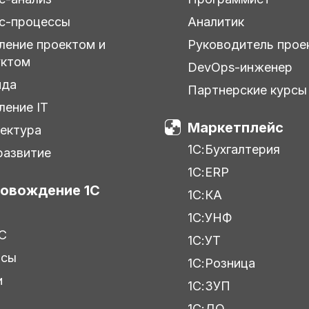
с-процессы
Аналитик
ление проектом и
Руководитель прое
уктом
DevOps-инженер
нда
Партнерские курсы
ление IT
Маркетплейс
ектура
1С:Бухгалтерия
азвитие
1С:ERP
овождение 1С
1С:КА
1С:УНФ
С
1С:УТ
исы
1С:Розница
и
1С:ЗУП
ы
1С:ДО