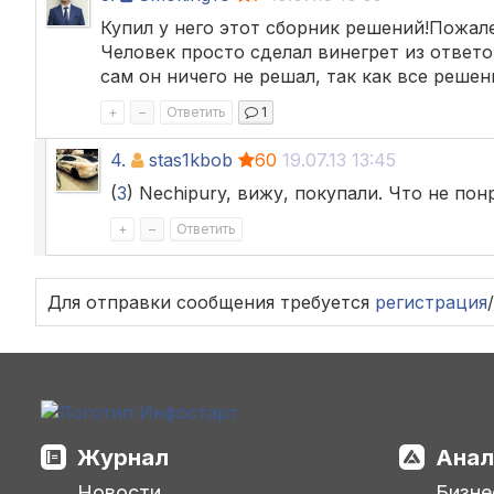
Купил у него этот сборник решений!Пожал
Человек просто сделал винегрет из ответ
сам он ничего не решал, так как все реше
+
–
Ответить
1
4.
stas1kbob
60
19.07.13 13:45
(
3
) Nechipury, вижу, покупали. Что не по
+
–
Ответить
Для отправки сообщения требуется
регистрация
/
Журнал
Анал
Новости
Бизне