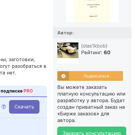
Автор:
(stas1kbob)
Рейтинг:
60
ы, заготовки,
огут разобраться в
та нет.
Подписаться
Вы можете заказать
 подписке
PRO
платную консультацию или
разработку у автора. Будет
Скачать
создан приватный заказ на
«Бирже заказов» для
автора.
Заказать консультацию