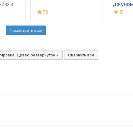
нию и
джуном
ЗУП".
стаже
78
15
веты,
Посмотреть ещё
тировка:
Древо развёрнутое
Свернуть все