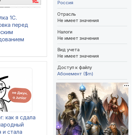
Россия
Отрасль
ка 1С.
Не имеет значения
овка перед
Налоги
еским
Не имеет значения
дованием
Вид учета
Не имеет значения
Доступ к файлу
Абонемент ($m)
r: как я сдала
народный
 и стала