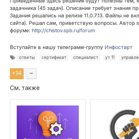
Приведенные здесь решения будут полезны тем, к
задачника (45 задач). Описание требует знания п
Задания решались на релизе 11.0.7.13. Файлы не в
сайта). Решал сам, приветствую вопросы. Автор s
форуме:
http://chistov.spb.ru/forum
Вступайте в нашу телеграмм-группу
Инфостарт
ответы
сертификат
специалист
ут 11
управле
+
14
–
См. также