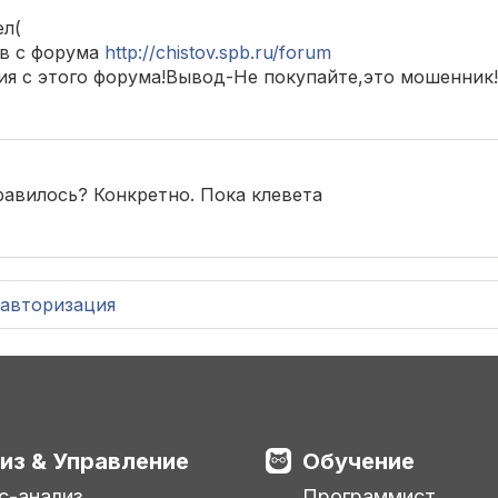
ел(
ов с форума
http://chistov.spb.ru/forum
ния с этого форума!Вывод-Не покупайте,это мошенник!
нравилось? Конкретно. Пока клевета
авторизация
из & Управление
Обучение
с-анализ
Программист