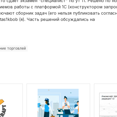
то сдает экзамен "специалист" по ут 11. Решено по н
риемов работы с платформой 1С (конструктором запрос
ключают сборник задач (его нельзя публиковать согла
tas1kbob (я). Часть решений обсуждались на
ние торговлей