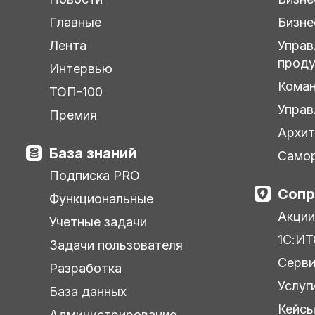
Главные
Бизне
Лента
Управ
прод
Интервью
Кома
ТОП-100
Управ
Премия
Архит
База знаний
Самор
Подписка PRO
Сопр
Функциональные
Акции
Учетные задачи
1С:ИТ
Задачи пользователя
Серв
Разработка
Услуг
База данных
Кейс
Администрирование