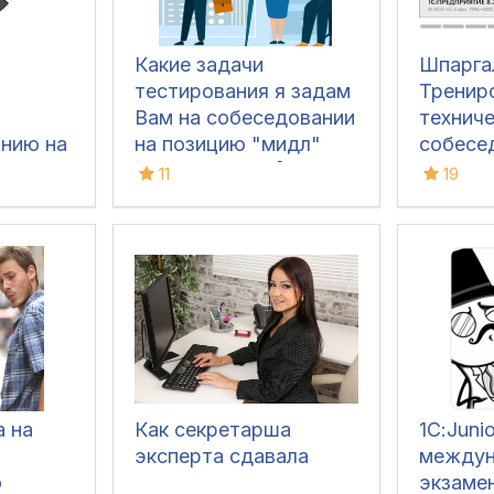
Какие задачи
Шпаргал
тестирования я задам
Тренир
Вам на собеседовании
технич
нию на
на позицию "мидл"
собесе
[февраль 2026]
11
19
а на
Как секретарша
1С:Junio
эксперта сдавала
между
о
экзамен