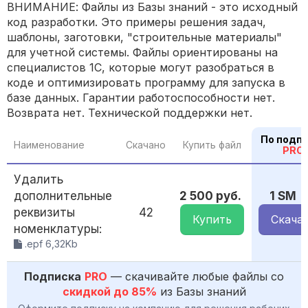
ВНИМАНИЕ: Файлы из Базы знаний - это исходный
код разработки. Это примеры решения задач,
шаблоны, заготовки, "строительные материалы"
для учетной системы. Файлы ориентированы на
специалистов 1С, которые могут разобраться в
коде и оптимизировать программу для запуска в
базе данных. Гарантии работоспособности нет.
Возврата нет. Технической поддержки нет.
По подп
Наименование
Скачано
Купить файл
PRO
Удалить
дополнительные
2 500 руб.
1 SM
реквизиты
42
Купить
Скача
номенклатуры:
.epf 6,32Kb
Подписка
PRO
— скачивайте любые файлы со
скидкой до 85%
из Базы знаний