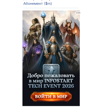
Абонемент ($m)