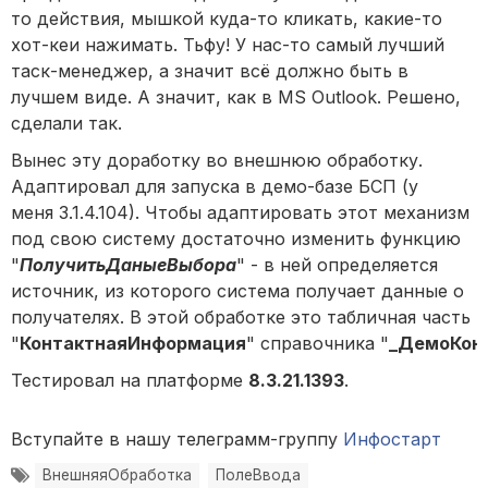
то действия, мышкой куда-то кликать, какие-то
хот-кеи нажимать. Тьфу! У нас-то самый лучший
таск-менеджер, а значит всё должно быть в
лучшем виде. А значит, как в MS Outlook. Решено,
сделали так.
Вынес эту доработку во внешнюю обработку.
Адаптировал для запуска в демо-базе БСП (у
меня 3.1.4.104). Чтобы адаптировать этот механизм
под свою систему достаточно изменить функцию
"
ПолучитьДаныеВыбора
" - в ней определяется
источник, из которого система получает данные о
получателях. В этой обработке это табличная часть
"
КонтактнаяИнформация
" справочника "
_ДемоКон
Тестировал на платформе
8.3.21.1393
.
Вступайте в нашу телеграмм-группу
Инфостарт
ВнешняяОбработка
ПолеВвода