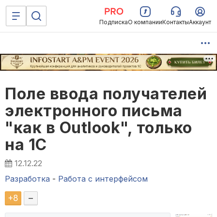
Подписка
О компании
Контакты
Аккаунт
Поле ввода получателей
электронного письма
"как в Outlook", только
на 1С
12.12.22
Разработка
-
Работа с интерфейсом
+
8
–