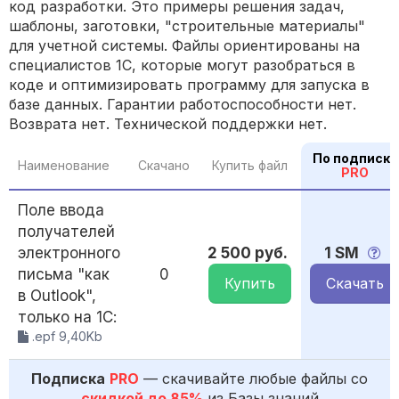
код разработки. Это примеры решения задач,
шаблоны, заготовки, "строительные материалы"
для учетной системы. Файлы ориентированы на
специалистов 1С, которые могут разобраться в
коде и оптимизировать программу для запуска в
базе данных. Гарантии работоспособности нет.
Возврата нет. Технической поддержки нет.
По подписке
Наименование
Скачано
Купить файл
PRO
Поле ввода
получателей
электронного
2 500 руб.
1 SM
письма "как
0
Купить
Скачать
в Outlook",
только на 1С:
.epf 9,40Kb
Подписка
PRO
— скачивайте любые файлы со
скидкой до 85%
из Базы знаний