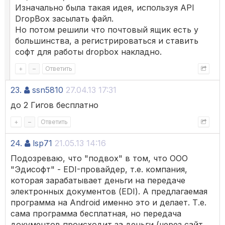
Изначально была такая идея, используя API
DropBox засылать файл.
Но потом решили что почтовый ящик есть у
большинства, а регистрироваться и ставить
софт для работы dropbox накладно.
+
–
Ответить
23.
ssn5810
27.04.13 17:31
до 2 Гигов бесплатно
+
–
Ответить
24.
lsp71
21.05.13 14:16
Подозреваю, что "подвох" в том, что ООО
"Эдисофт" - EDI-провайдер, т.е. компания,
которая зарабатывает деньги на передаче
электронных документов (EDI). А предлагаемая
программа на Android именно это и делает. Т.е.
сама программа бесплатная, но передача
документов происходит за деньги (через сайт