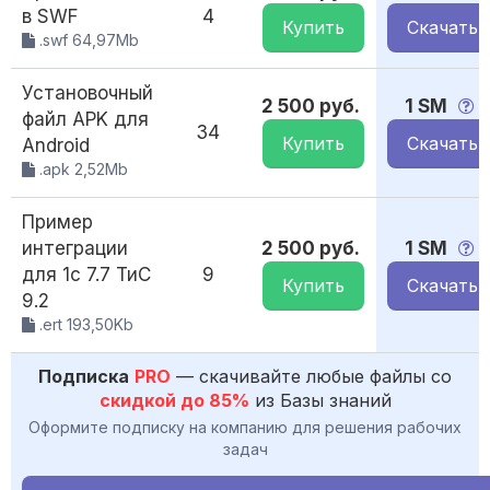
в SWF
4
Купить
Скачать
.swf 64,97Mb
Установочный
2 500 руб.
1 SM
файл APK для
34
Купить
Скачать
Android
.apk 2,52Mb
Пример
интеграции
2 500 руб.
1 SM
для 1с 7.7 ТиС
9
Купить
Скачать
9.2
.ert 193,50Kb
Подписка
PRO
— скачивайте любые файлы со
скидкой до 85%
из Базы знаний
Оформите подписку на компанию для решения рабочих
задач