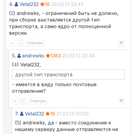
4.
Vetal232
18
20.03.13 23:43
(
2
) andrewks, - ограничений быть не должно,
при сборке выставляется другой тип
транспорта, а само ядро от полноценной
версии.
+
–
Ответить
5.
andrewks
1383
20.03.13 23:48
(
4
) Vetal232,
другой тип транспорта
- имеется в виду только почтовые
отправления?
+
–
Ответить
7.
Vetal232
18
21.03.13 00:00
(
5
) andrewks, да - вместо соединения к
нашему серверу данные отправляются на