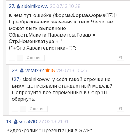
27.
sidelnikoww
26.07.13 10:38
в чем тут ошибка {Форма.Форма.Форма(17)}:
Преобразование значения к типу Число не
может быть выполнено
ОбластьМакета.Параметры.Товар =
Стр.Номенклатура + "
("+Стр.Характеристика+")";
+
–
Ответить
28.
Vetal232
18
29.07.13 10:35
(
27
) sidelnikoww, у себя такой строчки не
вижу, дописывали стандартный модуль?
Попробуйте все переменные в СокрЛП
обернуть.
+
–
Ответить
19.
ssn5810
27.03.13 21:31
Видео-ролик "Презентация в SWF"