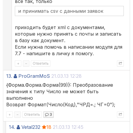
все так, только
и принимать csv с данными заявок
приходить будет xml с документами,
которые нужно принять с почты и записать
в базу как документ.
Если нужна помочь в написании модуля для
7.7 - напишите в личку я помогу.
+
–
Ответить
13.
ProGramMoS
21.03.13 12:28
{Форма.Форма.Форма(99)}: Преобразование
значения к типу Число не может быть
выполнено
Возврат Формат(Число(Код),"ЧРД=.; ЧГ=0");
+
–
Ответить
3
14.
Vetal232
18
21.03.13 12:45