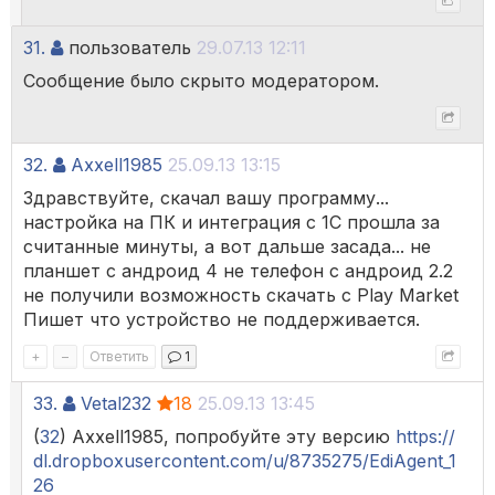
31.
пользователь
29.07.13 12:11
Сообщение было скрыто модератором.
32.
Axxell1985
25.09.13 13:15
Здравствуйте, скачал вашу программу...
настройка на ПК и интеграция с 1С прошла за
считанные минуты, а вот дальше засада... не
планшет с андроид 4 не телефон с андроид 2.2
не получили возможность скачать с Play Market
Пишет что устройство не поддерживается.
+
–
Ответить
1
33.
Vetal232
18
25.09.13 13:45
(
32
) Axxell1985, попробуйте эту версию
https://
dl.dropboxusercontent.com/u/8735275/EdiAgent_1
26