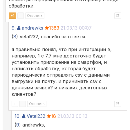
обработки.
+
1
–
Ответить
9.
andrewks
1383
21.03.13 00:07
(
8
) Vetal232, спасибо за ответы.
я правильно понял, что при интеграции в,
например, 1 с 7.7 мне достаточно будет
установить приложение на смартфон, и
написать обработку, которая будет
периодически отправлять csv с данными
выгрузки на почту, и принимать csv с
данными заявок? и никаких десктопных
клиентов?
+
–
Ответить
10.
Vetal232
18
21.03.13 00:13
(
9
) andrewks,