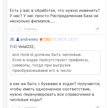
Есть у вас в обработке, что нужно изменить?
У нас? У нас просто Распределенная База на
несколько филиалов.....
+
–
Ответить
38.
andrewks
1383
15.08.15 23:57
(
14
) Vetal232,
все поля id должны быть числовые.
Если в кодах присутствуют префиксы,
символы, тогда при выгрузке
преобразовываем его в число
а как же быть с буквами в кодах? получается,
чтобы иметь однозначное соответствие,
нужно перенумеровать все справочники в
числовые коды?
+
–
Ответить