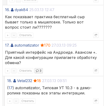
16.
dyak84
25.03.13 12:47
Как показівает практика бесплатный сыр
бывает только в мышеловке. Только вот
вопрос стоит ли???????
+
–
Ответить
17.
automatizator
170
27.03.13 09:25
Приятный интерфейс на Андроиде. Авансом +.
Для какой конфигурации прилагаете обработку
обмена?
+
–
Ответить
3
18.
Vetal232
18
27.03.13 09:51
(
17
) automatizator, Типовая УТ 10.3 - в демо-
ролике показаны все этапы интеграции.
+
–
Ответить