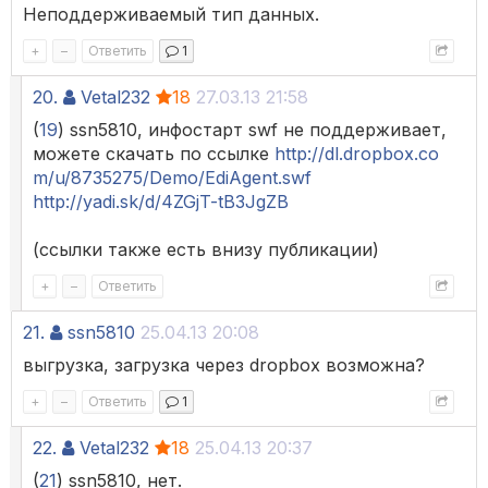
Неподдерживаемый тип данных.
+
–
Ответить
1
20.
Vetal232
18
27.03.13 21:58
(
19
) ssn5810, инфостарт swf не поддерживает,
можете скачать по ссылке
http://dl.dropbox.co
m/u/8735275/Demo/EdiAgent.swf
http://yadi.sk/d/4ZGjT-tB3JgZB
(ссылки также есть внизу публикации)
+
–
Ответить
21.
ssn5810
25.04.13 20:08
выгрузка, загрузка через dropbox возможна?
+
–
Ответить
1
22.
Vetal232
18
25.04.13 20:37
(
21
) ssn5810, нет.