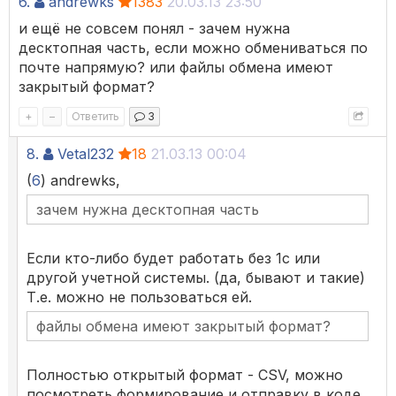
6.
andrewks
1383
20.03.13 23:50
и ещё не совсем понял - зачем нужна
десктопная часть, если можно обмениваться по
почте напрямую? или файлы обмена имеют
закрытый формат?
+
–
Ответить
3
8.
Vetal232
18
21.03.13 00:04
(
6
) andrewks,
зачем нужна десктопная часть
Если кто-либо будет работать без 1с или
другой учетной системы. (да, бывают и такие)
Т.е. можно не пользоваться ей.
файлы обмена имеют закрытый формат?
Полностью открытый формат - CSV, можно
посмотреть формирование и отправку в коде