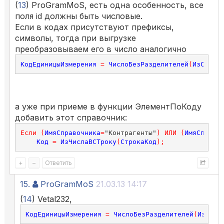
(
13
) ProGramMoS, есть одна особенность, все
поля id должны быть числовые.
Если в кодах присутствуют префиксы,
символы, тогда при выгрузке
преобразовываем его в число аналогично
КодЕдиницыИзмерения
=
ЧислоБезРазделителей
(
ИзСтрок
а уже при приеме в функции ЭлементПоКоду
добавить этот справочник:
Если
(
ИмяСправочника
=
"Контрагенты"
)
ИЛИ
(
ИмяСправо
Код
=
ИзЧислаВСТроку
(
СтрокаКод
);
+
–
Ответить
15.
ProGramMoS
21.03.13 14:17
(
14
) Vetal232,
КодЕдиницыИзмерения
=
ЧислоБезРазделителей
(
ИзСтро