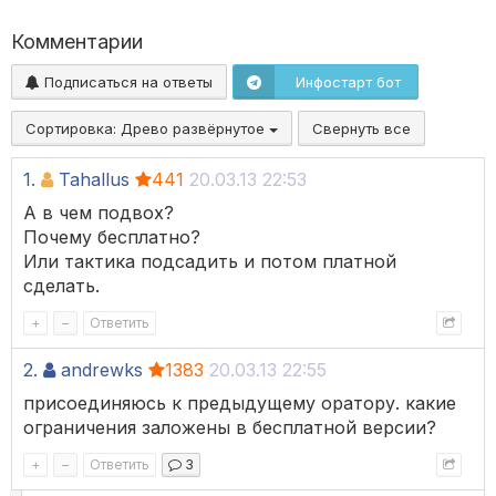
Комментарии
Подписаться на ответы
Инфостарт бот
Сортировка:
Древо развёрнутое
Свернуть все
1.
Tahallus
441
20.03.13 22:53
А в чем подвох?
Почему бесплатно?
Или тактика подсадить и потом платной
сделать.
+
–
Ответить
2.
andrewks
1383
20.03.13 22:55
присоединяюсь к предыдущему оратору. какие
ограничения заложены в бесплатной версии?
+
–
Ответить
3