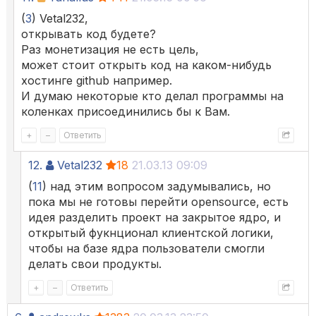
(
3
) Vetal232,
открывать код будете?
Раз монетизация не есть цель,
может стоит открыть код на каком-нибудь
хостинге github например.
И думаю некоторые кто делал программы на
коленках присоединились бы к Вам.
+
–
Ответить
12.
Vetal232
18
21.03.13 09:09
(
11
) над этим вопросом задумывались, но
пока мы не готовы перейти opensource, есть
идея разделить проект на закрытое ядро, и
открытый фукнционал клиентской логики,
чтобы на базе ядра пользователи смогли
делать свои продукты.
+
–
Ответить