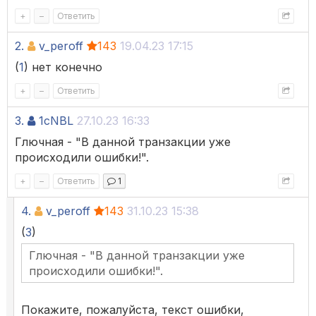
+
–
Ответить
2.
v_peroff
143
19.04.23 17:15
(
1
) нет конечно
+
–
Ответить
3.
1cNBL
27.10.23 16:33
Глючная - "В данной транзакции уже
происходили ошибки!".
+
–
Ответить
1
4.
v_peroff
143
31.10.23 15:38
(
3
)
Глючная - "В данной транзакции уже
происходили ошибки!".
Покажите, пожалуйста, текст ошибки,