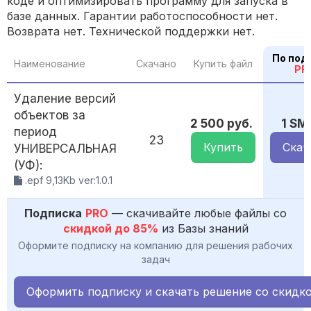
коде и оптимизировать программу для запуска в
базе данных. Гарантии работоспособности нет.
Возврата нет. Технической поддержки нет.
По под
Наименование
Скачано
Купить файл
PR
Удаление версий
объектов за
2 500 руб.
1 SM
период
23
Купить
Скач
УНИВЕРСАЛЬНАЯ
(УФ):
.epf 9,13Kb ver:1.0.1
Подписка
PRO
— скачивайте любые файлы со
скидкой до 85%
из Базы знаний
Оформите подписку на компанию для решения рабочих
задач
Оформить подписку и скачать решение со скидк