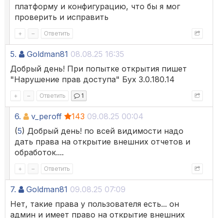
платформу и конфигурацию, что бы я мог
проверить и исправить
+
–
Ответить
5.
Goldman81
08.08.25 16:35
Добрый день! При попытке открытия пишет
"Нарушение прав доступа" Бух 3.0.180.14
+
–
Ответить
1
6.
v_peroff
143
09.08.25 00:04
(
5
) Добрый день! по всей видимости надо
дать права на открытие внешних отчетов и
обработок....
+
–
Ответить
7.
Goldman81
09.08.25 07:09
Нет, такие права у пользователя есть... он
админ и имеет право на открытие внешних