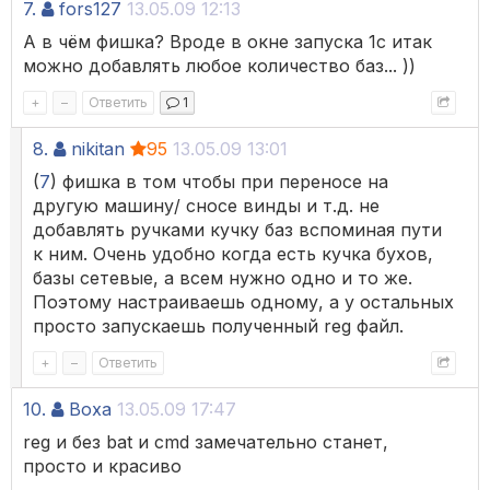
7.
fors127
13.05.09 12:13
А в чём фишка? Вроде в окне запуска 1с итак
можно добавлять любое количество баз... ))
+
–
Ответить
1
8.
nikitan
95
13.05.09 13:01
(
7
) фишка в том чтобы при переносе на
другую машину/ сносе винды и т.д. не
добавлять ручками кучку баз вспоминая пути
к ним. Очень удобно когда есть кучка бухов,
базы сетевые, а всем нужно одно и то же.
Поэтому настраиваешь одному, а у остальных
просто запускаешь полученный reg файл.
+
–
Ответить
10.
Boxa
13.05.09 17:47
reg и без bat и cmd замечательно станет,
просто и красиво