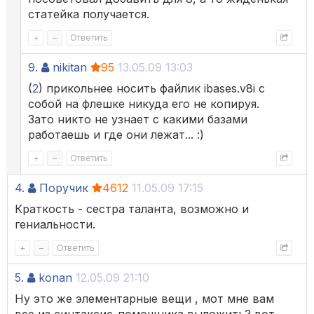
статейка получается.
+
–
Ответить
9.
nikitan
95
13.05.09 13:03
(
2
) прикольнее носить файлик ibases.v8i с
собой на флешке никуда его не копируя.
Зато никто не узнает с какими базами
работаешь и где они лежат... :)
+
–
Ответить
4.
Поручик
4612
11.05.09 17:15
Краткость - сестра таланта, возможно и
гениальности.
+
–
Ответить
5.
konan
12.05.09 21:10
Ну это же элементарные вещи , мот мне вам