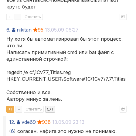
все из синтаксис-помощника выложить? вот
круто будет
+
–
Ответить
6.
nikitan
95
13.05.09 06:27
Ну хотя бы автоматизировал бы этот процесс,
что ли.
Написать примитивный cmd или bat файл с
единственной строчкой:
regedit /e c:\1Cv77_Titles.reg
HKEY_CURRENT_USER\Software\1C\1Cv7\7.7\Titles
Собственно и все.
Автору минус за лень.
+
1
–
Ответить
1
12.
vde69
938
13.05.09 23:13
(
6
) согасен, нафига это нужно не понимаю.