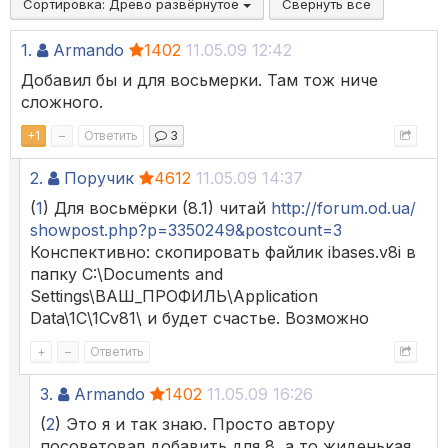
Сортировка:
Древо развёрнутое
Свернуть все
1.
Armando
1402
11.05.09 12:42
Добавил бы и для восьмерки. Там тож ниче
сложного.
+
1
–
Ответить
3
2.
Поручик
4612
11.05.09 14:37
(
1
) Для восьмёрки (8.1) читай
http://forum.od.ua/
showpost.php?p=3350249&postcount=3
Конспективно: скопировать файлик ibases.v8i в
папку C:\Documents and
Settings\ВАШ_ПРОФИЛЬ\Application
Data\1C\1Cv81\ и будет счастье. Возможно
+
–
Ответить
3.
Armando
1402
11.05.09 16:26
(
2
) Это я и так знаю. Просто автору
посоветовал добавить для 8, а то жиденькая